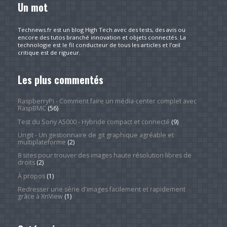
Un mot
Technews.fr est un blog High Tech avec des tests, des avis ou
encore des tutos branché innovation et objets connectés. La
technologie est le fil conducteur de tous les articles et l’œil
critique est de rigueur.
Les plus commentés
RaspberryPi - Comment faire un média-center complet avec
RaspBMC
(56)
Test du Sony A5000 - Hybride compact et connecté
(9)
Ungit - Un gestionnaire de git graphique agréable et
multiplateforme
(2)
8 sites pour trouver des images haute résolution libres de
droits
(2)
À propos
(1)
Redresser une série d'images facilement et rapidement
grâce à XnView
(1)