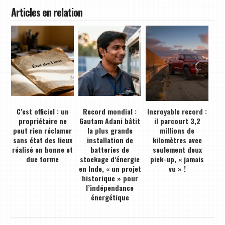
Articles en relation
C’est officiel : un
Record mondial :
Incroyable record :
propriétaire ne
Gautam Adani bâtit
il parcourt 3,2
peut rien réclamer
la plus grande
millions de
sans état des lieux
installation de
kilomètres avec
réalisé en bonne et
batteries de
seulement deux
due forme
stockage d’énergie
pick-up, « jamais
en Inde, « un projet
vu » !
historique » pour
l’indépendance
énergétique