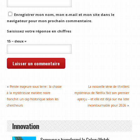
Enregistrer mon nom, mon e-mail et mon site dans le
navigateur pour mon prochain commentaire.
Saisissez votre réponse en chiffres
15 − deux =
«
Percée majeure sous terre : la chasse
La nouvelle série de thrillers
à la mystérieuse matière noire
mystérieux de Netflix fait son premier
franchit un cap historique selon les
aperçu – et elle est déjà sur ma liste
chercheurs
incontournable pour 2026
»
Innovation
Samsung a transformé la Galaxy Watch