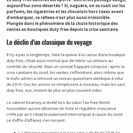
aujourd’hui zone désertée ? Si, naguère, on se ruait sur les
parfums, les cigarettes et les chocolats hors taxes avant
d’embarquer, ce réflexe n’est plus aussi irrésistible.
Plongée dans le phénomène de la chute historique des
ventes en boutiques duty free depuis la crise sanitaire.
Le déclin d’un classique du voyage
Il n’y a pas si longtemps, faire la queue à la caisse d’une boutique
duty free, c’était aussi normal que de retirer sa ceinture au
contrôle de sécurité. Mais un constat frappant s’impose : après la
crise sanitaire du covid, les ventes s’effondrent, alors même que
le trafic aérien a retrouvé un niveau quasiment identique à celui
de 2019. Oui, les avions se remplissent à nouveau, mais les sacs
duty free, eux, restent de plus en plus souvent vides.
Le cabinet Kearney a révélé lors du salon Tax Free World
Association qu’une décennie de forte et régulière croissance
(+9% par an !) s’était brutalement interrompue à cause du covid.
Le chiffre d’affaires s’en ressent :
La dépense moyenne par passager a chuté de 29 % en