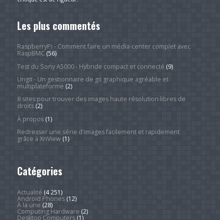
Les plus commentés
RaspberryPi - Comment faire un média-center complet avec
RaspBMC
(56)
Test du Sony A5000 - Hybride compact et connecté
(9)
Ungit - Un gestionnaire de git graphique agréable et
multiplateforme
(2)
8 sites pour trouver des images haute résolution libres de
droits
(2)
À propos
(1)
Redresser une série d'images facilement et rapidement
grâce à XnView
(1)
Catégories
Actualité
(4 251)
Android Phones
(12)
À la une
(28)
Computing Hardware
(2)
Desktop Computers
(1)