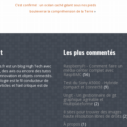
C’est confirmé : un océan caché géant sous nos pieds
bouleverse la compréhension de la Terre
»
t
Les plus commentés
RaspberryPi - Comment faire un
fr est un blog High Tech avec
média-center complet avec
, des avis ou encore des tutos
RaspBMC
(56)
nnovation et objets connectés.
logie est le fil conducteur de
Test du Sony A5000 - Hybride
rticles et l’œil critique est de
compact et connecté
(9)
Ungit - Un gestionnaire de git
graphique agréable et
multiplateforme
(2)
8 sites pour trouver des images
haute résolution libres de droits
(2
À propos
(1)