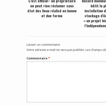
C’est officiel : un propriétaire
Record mondial
ne peut rien réclamer sans
bâtit la 
état des lieux réalisé en bonne
installation 
et due forme
stockage d’én
« un projet hi
l’indépendan
Laisser un commentaire
Votre adresse e-mail ne sera pas publiée.
Les champs obl
Commentaire
*