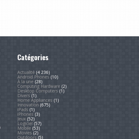
Catégories
Actualité
(4 236)
Android Phones
(10)
À la une
(28)
Computing Hardware
(2)
Desktop Computers
(1)
Divers
(1)
Home Appliances
(1)
Innovation
(675)
iPads
(1)
iPhones
(3)
Jeux
(52)
Logiciel
(57)
)
Mobile
(53)
Movies
(2)
Outdoors
(5)