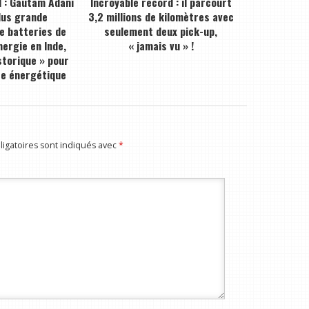
 : Gautam Adani
Incroyable record : il parcourt
plus grande
3,2 millions de kilomètres avec
de batteries de
seulement deux pick-up,
ergie en Inde,
« jamais vu » !
storique » pour
ce énergétique
igatoires sont indiqués avec
*