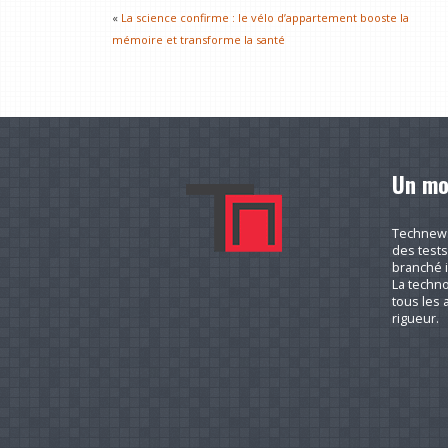
«
La science confirme : le vélo d’appartement booste la
mémoire et transforme la santé
Un mo
Technews.
des tests
branché i
La techno
tous les a
rigueur.