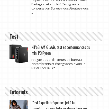
Copier le lien Facebook X Reddit E-mail
Partagez cet article 0 Rejoignez la
conversation Suivez-nous Ajoutez-nous
...
Test
NiPoGi AM16 : Avis, test et performances du
mini PC Ryzen
Fatigué des ordinateurs de bureau
encombrants et énergivores ? Voici le
NiPoGi AM16 : ce ...
Tutoriels
C'est à quelle fréquence (et à la
température exacte) vous devez laver vos