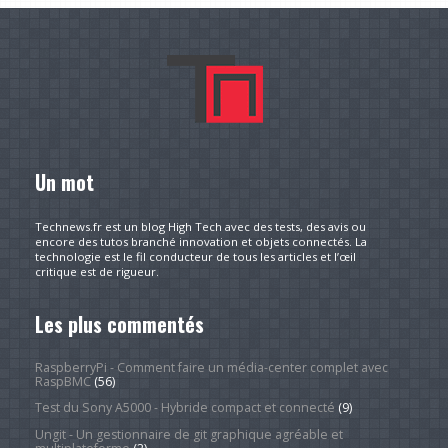
Un mot
Technews.fr est un blog High Tech avec des tests, des avis ou
encore des tutos branché innovation et objets connectés. La
technologie est le fil conducteur de tous les articles et l’œil
critique est de rigueur.
Les plus commentés
RaspberryPi - Comment faire un média-center complet avec
RaspBMC
(56)
Test du Sony A5000 - Hybride compact et connecté
(9)
Ungit - Un gestionnaire de git graphique agréable et