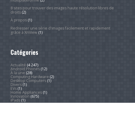
multiplateforme
(2)
8 sites pour trouver des images haute résolution libres de
droits
(2)
À propos
(1)
Redresser une série d'images facilement et rapidement
grâce à XnView
(1)
Catégories
Actualité
(4 247)
Android Phones
(12)
À la une
(28)
Computing Hardware
(2)
Desktop Computers
(1)
Divers
(1)
EVs
(1)
Home Appliances
(1)
Innovation
(675)
iPads
(1)
iPhones
(3)
Jeux
(52)
Logiciel
(57)
Mobile
(53)
Movies
(2)
Outdoors
(5)
PC Gaming
(1)
Sleep
(2)