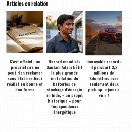
Articles en relation
C’est officiel : un
Record mondial :
Incroyable record :
propriétaire ne
Gautam Adani bâtit
il parcourt 3,2
peut rien réclamer
la plus grande
millions de
sans état des lieux
installation de
kilomètres avec
réalisé en bonne et
batteries de
seulement deux
due forme
stockage d’énergie
pick-up, « jamais
en Inde, « un projet
vu » !
historique » pour
l’indépendance
énergétique