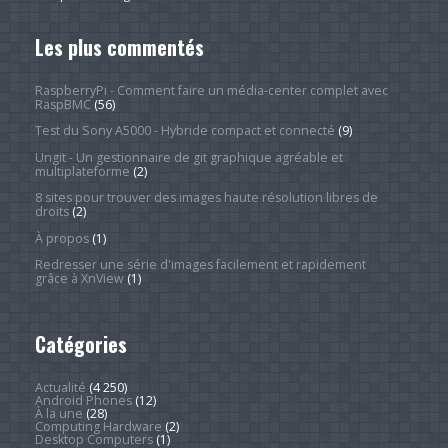
Les plus commentés
RaspberryPi - Comment faire un média-center complet avec
RaspBMC
(56)
Test du Sony A5000 - Hybride compact et connecté
(9)
Ungit - Un gestionnaire de git graphique agréable et
multiplateforme
(2)
8 sites pour trouver des images haute résolution libres de
droits
(2)
À propos
(1)
Redresser une série d'images facilement et rapidement
grâce à XnView
(1)
Catégories
Actualité
(4 250)
Android Phones
(12)
À la une
(28)
Computing Hardware
(2)
Desktop Computers
(1)