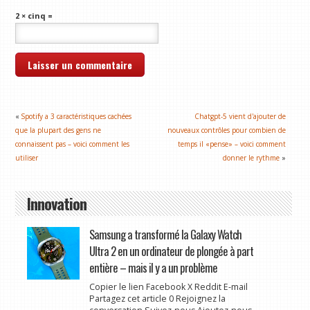
2 × cinq =
«
Spotify a 3 caractéristiques cachées
Chatgpt-5 vient d'ajouter de
que la plupart des gens ne
nouveaux contrôles pour combien de
connaissent pas – voici comment les
temps il «pense» – voici comment
utiliser
donner le rythme
»
Innovation
Samsung a transformé la Galaxy Watch
Ultra 2 en un ordinateur de plongée à part
entière – mais il y a un problème
Copier le lien Facebook X Reddit E-mail
Partagez cet article 0 Rejoignez la