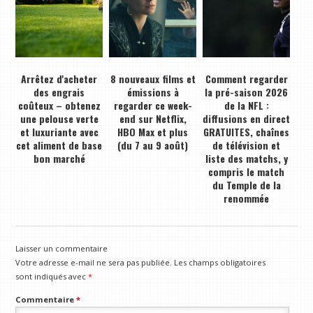
Arrêtez d'acheter
8 nouveaux films et
Comment regarder
des engrais
émissions à
la pré-saison 2026
coûteux – obtenez
regarder ce week-
de la NFL :
une pelouse verte
end sur Netflix,
diffusions en direct
et luxuriante avec
HBO Max et plus
GRATUITES, chaînes
cet aliment de base
(du 7 au 9 août)
de télévision et
bon marché
liste des matchs, y
compris le match
du Temple de la
renommée
Laisser un commentaire
Votre adresse e-mail ne sera pas publiée.
Les champs obligatoires
sont indiqués avec
*
Commentaire
*