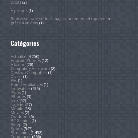
droits
(2)
À propos
(1)
Redresser une série d'images facilement et rapidement
grâce à XnView
(1)
Catégories
Actualité
(4 250)
Android Phones
(12)
À la une
(28)
Computing Hardware
(2)
Desktop Computers
(1)
Divers
(1)
EVs
(1)
Home Appliances
(1)
Innovation
(675)
iPads
(1)
iPhones
(3)
Jeux
(52)
Logiciel
(57)
Mobile
(53)
Movies
(2)
Outdoors
(6)
PC Gaming
(1)
Sleep
(2)
Sports
(547)
Streaming
(1 452)
Tendances
(266)