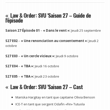
« Law & Order: SVU 'Saison 27 – Guide de
l'épisode
Saison 27 Épisode 01
–
« Dans le vent »:
Jeudi 25 septembre
S27 E02
–
« Une renonciation au consentement »:
Jeudi 2
octobre
S27 E03
–
« Un cercle vicieux »:
Jeudi 9 octobre
S27 E04
–
« TBA »:
Jeudi 16 octobre
S27 E05
–
« TBA »:
Jeudi 23 octobre
« Law & Order: SVU 'Saison 27 – Cast
Mariska Hargitay en tant que capitaine Olivia Benson
ICE-T en tant que sergent Odafin «Fin» Tutuola