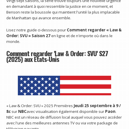
Vingt-sept saisons, la série trouve toujours une nouvelle urgence
en demandant à quoi ressemble la justice en ce moment, et
Benson reste la boussole qui maintient l'unité la plus implacable
de Manhattan qui avance ensemble.
Lisez notre guide ci-dessous pour
Comment regarder « Law &
Order: SVU » Saison 27
en ligne et de n'importe où dans le
monde.
Comment regarder 'Law & Order: SVU' S27
(2025) aux États-Unis
« Law & Order: SVU » 2025 Premières
Jeudi 25 septembre à 9 /
8c
sur
NBC
avec visualisation également disponible sur
Paon
.
NBC est un réseau de diffusion local auquel vous pouvez accéder
avec l'une des meilleures antennes TV ou via votre package de
télévision payante.