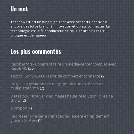
Un mot
Technews.fr est un blog High Tech avec des tests, des avis ou
encore des tutos branché innovation et objets connectés. La
technologie est le fil conducteur de tous les articles et l’œil
critique est de rigueur.
Les plus commentés
RaspberryPi - Comment faire un média-center complet avec
RaspBMC
(56)
Test du Sony A5000 - Hybride compact et connecté
(9)
Ungit - Un gestionnaire de git graphique agréable et
multiplateforme
(2)
8 sites pour trouver des images haute résolution libres de
droits
(2)
À propos
(1)
Redresser une série d'images facilement et rapidement
grâce à XnView
(1)