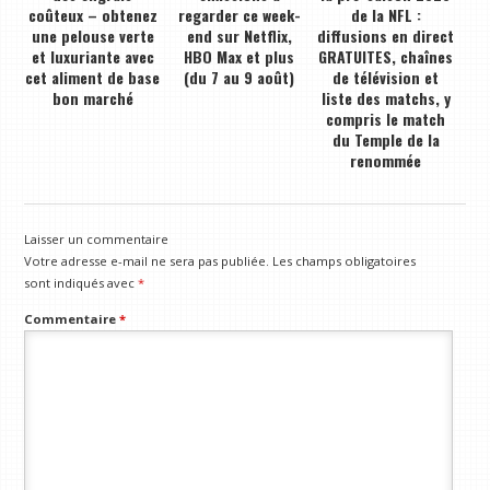
coûteux – obtenez
regarder ce week-
de la NFL :
une pelouse verte
end sur Netflix,
diffusions en direct
et luxuriante avec
HBO Max et plus
GRATUITES, chaînes
cet aliment de base
(du 7 au 9 août)
de télévision et
bon marché
liste des matchs, y
compris le match
du Temple de la
renommée
Laisser un commentaire
Votre adresse e-mail ne sera pas publiée.
Les champs obligatoires
sont indiqués avec
*
Commentaire
*