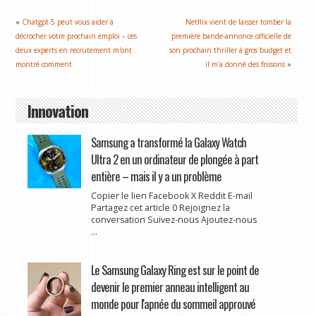
«
Chatgpt-5 peut vous aider à
Netflix vient de laisser tomber la
décrocher votre prochain emploi – ces
première bande-annonce officielle de
deux experts en recrutement m'ont
son prochain thriller à gros budget et
montré comment
il m'a donné des frissons
»
Innovation
Samsung a transformé la Galaxy Watch
Ultra 2 en un ordinateur de plongée à part
entière – mais il y a un problème
Copier le lien Facebook X Reddit E-mail
Partagez cet article 0 Rejoignez la
conversation Suivez-nous Ajoutez-nous
...
Le Samsung Galaxy Ring est sur le point de
devenir le premier anneau intelligent au
monde pour l'apnée du sommeil approuvé