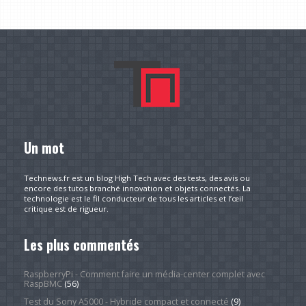
Un mot
Technews.fr est un blog High Tech avec des tests, des avis ou
encore des tutos branché innovation et objets connectés. La
technologie est le fil conducteur de tous les articles et l’œil
critique est de rigueur.
Les plus commentés
RaspberryPi - Comment faire un média-center complet avec
RaspBMC
(56)
Test du Sony A5000 - Hybride compact et connecté
(9)