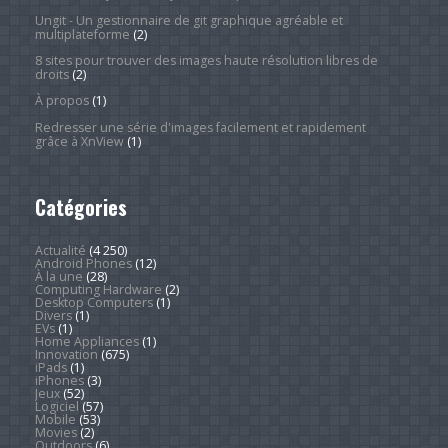
Ungit - Un gestionnaire de git graphique agréable et
multiplateforme
(2)
8 sites pour trouver des images haute résolution libres de
droits
(2)
À propos
(1)
Redresser une série d'images facilement et rapidement
grâce à XnView
(1)
Catégories
Actualité
(4 250)
Android Phones
(12)
À la une
(28)
Computing Hardware
(2)
Desktop Computers
(1)
Divers
(1)
EVs
(1)
Home Appliances
(1)
Innovation
(675)
iPads
(1)
iPhones
(3)
Jeux
(52)
Logiciel
(57)
Mobile
(53)
Movies
(2)
Outdoors
(6)