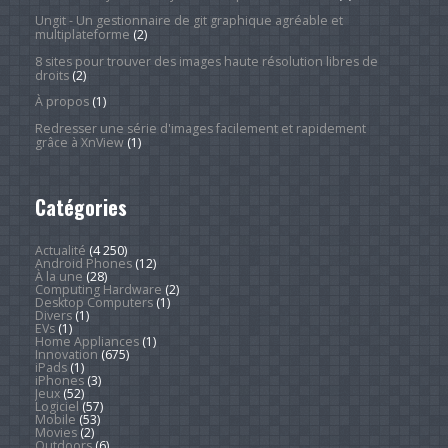
Ungit - Un gestionnaire de git graphique agréable et
multiplateforme
(2)
8 sites pour trouver des images haute résolution libres de
droits
(2)
À propos
(1)
Redresser une série d'images facilement et rapidement
grâce à XnView
(1)
Catégories
Actualité
(4 250)
Android Phones
(12)
À la une
(28)
Computing Hardware
(2)
Desktop Computers
(1)
Divers
(1)
EVs
(1)
Home Appliances
(1)
Innovation
(675)
iPads
(1)
iPhones
(3)
Jeux
(52)
Logiciel
(57)
Mobile
(53)
Movies
(2)
Outdoors
(6)