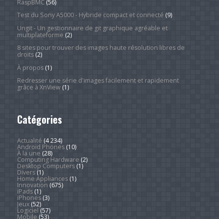
RaspBMC
(56)
Test du Sony A5000 - Hybride compact et connecté
(9)
Ungit - Un gestionnaire de git graphique agréable et
multiplateforme
(2)
8 sites pour trouver des images haute résolution libres de
droits
(2)
À propos
(1)
Redresser une série d'images facilement et rapidement
grâce à XnView
(1)
Catégories
Actualité
(4 234)
Android Phones
(10)
À la une
(28)
Computing Hardware
(2)
Desktop Computers
(1)
Divers
(1)
Home Appliances
(1)
Innovation
(675)
iPads
(1)
iPhones
(3)
Jeux
(52)
Logiciel
(57)
Mobile
(53)