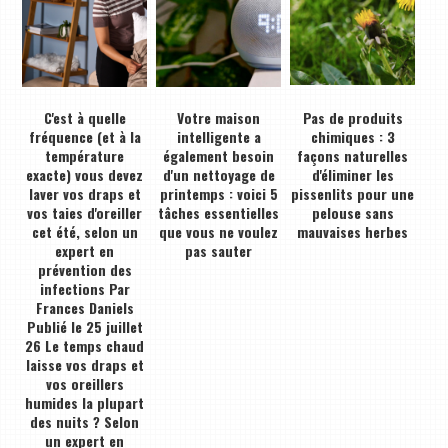
C'est à quelle
Votre maison
Pas de produits
fréquence (et à la
intelligente a
chimiques : 3
température
également besoin
façons naturelles
exacte) vous devez
d'un nettoyage de
d'éliminer les
laver vos draps et
printemps : voici 5
pissenlits pour une
vos taies d'oreiller
tâches essentielles
pelouse sans
cet été, selon un
que vous ne voulez
mauvaises herbes
expert en
pas sauter
prévention des
infections Par
Frances Daniels
Publié le 25 juillet
26 Le temps chaud
laisse vos draps et
vos oreillers
humides la plupart
des nuits ? Selon
un expert en