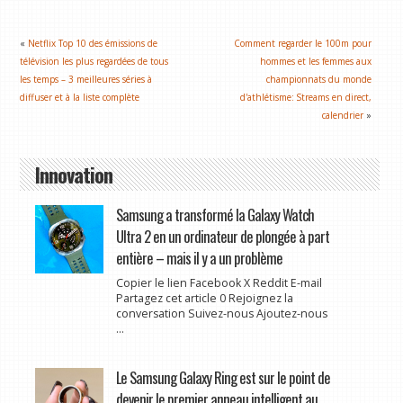
«
Netflix Top 10 des émissions de
Comment regarder le 100m pour
télévision les plus regardées de tous
hommes et les femmes aux
les temps – 3 meilleures séries à
championnats du monde
diffuser et à la liste complète
d'athlétisme: Streams en direct,
calendrier
»
Innovation
Samsung a transformé la Galaxy Watch
Ultra 2 en un ordinateur de plongée à part
entière – mais il y a un problème
Copier le lien Facebook X Reddit E-mail
Partagez cet article 0 Rejoignez la
conversation Suivez-nous Ajoutez-nous
...
Le Samsung Galaxy Ring est sur le point de
devenir le premier anneau intelligent au