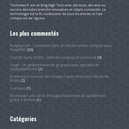
Technews.fr est un blog High Tech avec des tests, des avis ou
encore des tutos branché innovation et objets connectés. La
technologie est le fil conducteur de tous les articles et l’œil
critique est de rigueur.
Les plus commentés
RaspberryPi - Comment faire un média-center complet avec
RaspBMC
(56)
Test du Sony A5000 - Hybride compact et connecté
(9)
Ungit - Un gestionnaire de git graphique agréable et
multiplateforme
(2)
8 sites pour trouver des images haute résolution libres de
droits
(2)
À propos
(1)
Redresser une série d'images facilement et rapidement
grâce à XnView
(1)
Catégories