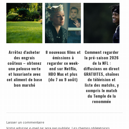
Arrêtez d'acheter
8 nouveaux films et
Comment regarder
des engrais
émissions à
la pré-saison 2026
coûteux – obtenez
regarder ce week-
de la NFL :
une pelouse verte
end sur Netflix,
diffusions en direct
et luxuriante avec
HBO Max et plus
GRATUITES, chaînes
cet aliment de base
(du 7 au 9 août)
de télévision et
bon marché
liste des matchs, y
compris le match
du Temple de la
renommée
Laisser un commentaire
Votre adresse e-mail ne sera pas publiée.
Les champs obligatoires