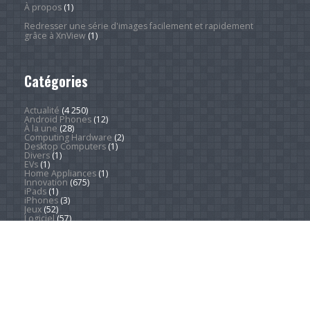
À propos
(1)
Redresser une série d'images facilement et rapidement
grâce à XnView
(1)
Catégories
Actualité
(4 250)
Android Phones
(12)
À la une
(28)
Computing Hardware
(2)
Desktop Computers
(1)
Divers
(1)
EVs
(1)
Home Appliances
(1)
Innovation
(675)
iPads
(1)
iPhones
(3)
Jeux
(52)
Logiciel
(57)
Mobile
(53)
Movies
(2)
Outdoors
(6)
PC Gaming
(1)
Sleep
(2)
Sports
(547)
Streaming
(1 452)
Tendances
(266)
Test
(157)
Tutoriels
(1 936)