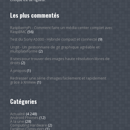
Les plus commentés
RaspberryPi - Comment faire un média-center complet avec
RaspBMC
(56)
Test du Sony A5000 - Hybride compact et connecté
(9)
Ungit - Un gestionnaire de git graphique agréable et
multiplateforme
(2)
8 sites pour trouver des images haute résolution libres de
droits
(2)
À propos
(1)
Redresser une série d'images facilement et rapidement
grâce à XnView
(1)
Catégories
Actualité
(4 248)
Android Phones
(12)
À la une
(28)
Computing Hardware
(2)
Desktop Computers
(1)