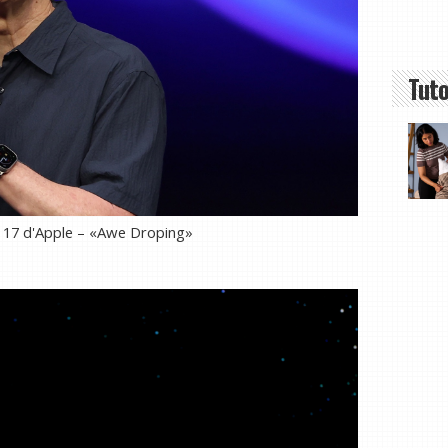
Tuto
 17 d'Apple – «Awe Droping»