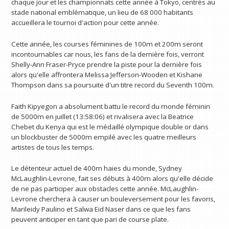
chaque jour et les championnats cette année à Tokyo, centrés au
stade national emblématique, un lieu de 68 000 habitants
accueillera le tournoi d'action pour cette année.
Cette année, les courses féminines de 100m et 200m seront
incontournables car nous, les fans de la dernière fois, verront
Shelly-Ann Fraser-Pryce prendre la piste pour la dernière fois
alors qu'elle affrontera Melissa Jefferson-Wooden et Kishane
Thompson dans sa poursuite d'un titre record du Seventh 100m.
Faith Kipyegon a absolument battu le record du monde féminin
de 5000m en juillet (13:58:06) et rivalisera avec la Beatrice
Chebet du Kenya qui est le médaillé olympique double or dans
un blockbuster de 5000m empilé avec les quatre meilleurs
artistes de tous les temps.
Le détenteur actuel de 400m haies du monde, Sydney
McLaughlin-Levrone, fait ses débuts à 400m alors qu'elle décide
de ne pas participer aux obstacles cette année. McLaughlin-
Levrone cherchera à causer un bouleversement pour les favoris,
Marileidy Paulino et Salwa Eid Naser dans ce que les fans
peuvent anticiper en tant que pari de course plate.