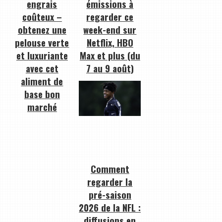
engrais
émissions à
coûteux –
regarder ce
obtenez une
week-end sur
pelouse verte
Netflix, HBO
et luxuriante
Max et plus (du
avec cet
7 au 9 août)
aliment de
base bon
marché
Comment
regarder la
pré-saison
2026 de la NFL :
diffusions en