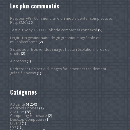
Les plus commentés
RaspberryPi - Comment faire un média-center complet avec
RaspBMC
(56)
Test du Sony A5000 - Hybride compact et connecté
(9)
Ungit - Un gestionnaire de git graphique agréable et
multiplateforme
(2)
8 sites pour trouver des images haute résolution libres de
droits
(2)
À propos
(1)
Redresser une série d'images facilement et rapidement
grâce à XnView
(1)
Catégories
Actualité
(4 250)
Android Phones
(12)
À la une
(28)
Computing Hardware
(2)
Desktop Computers
(1)
Divers
(1)
EVs
(1)