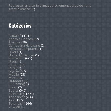
Redresser une série d'images facilement et rapidement
grâce à XnView
(1)
Catégories
Actualité
(4 243)
Android Phones
(12)
À la une
(28)
Computing Hardware
(2)
Desktop Computers
(1)
Divers
(1)
Home Appliances
(1)
Innovation
(675)
iPads
(1)
iPhones
(3)
Jeux
(52)
Logiciel
(57)
Mobile
(53)
Movies
(2)
Outdoors
(5)
PC Gaming
(1)
Sleep
(2)
Sports
(546)
Streaming
(1 450)
Tendances
(266)
Test
(157)
Tutoriels
(1 936)
VR & AR
(1)