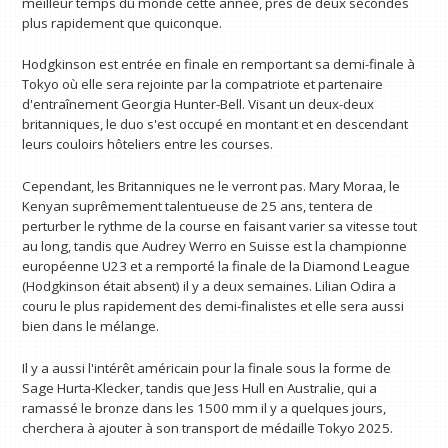
meilleur temps du monde cette année, près de deux secondes
plus rapidement que quiconque.
Hodgkinson est entrée en finale en remportant sa demi-finale à
Tokyo où elle sera rejointe par la compatriote et partenaire
d'entraînement Georgia Hunter-Bell. Visant un deux-deux
britanniques, le duo s'est occupé en montant et en descendant
leurs couloirs hôteliers entre les courses.
Cependant, les Britanniques ne le verront pas. Mary Moraa, le
Kenyan suprêmement talentueuse de 25 ans, tentera de
perturber le rythme de la course en faisant varier sa vitesse tout
au long, tandis que Audrey Werro en Suisse est la championne
européenne U23 et a remporté la finale de la Diamond League
(Hodgkinson était absent) il y a deux semaines. Lilian Odira a
couru le plus rapidement des demi-finalistes et elle sera aussi
bien dans le mélange.
Il y a aussi l'intérêt américain pour la finale sous la forme de
Sage Hurta-Klecker, tandis que Jess Hull en Australie, qui a
ramassé le bronze dans les 1500 mm il y a quelques jours,
cherchera à ajouter à son transport de médaille Tokyo 2025.