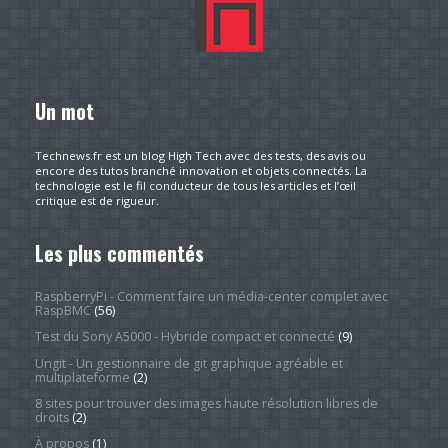
Un mot
Technews.fr est un blog High Tech avec des tests, des avis ou
encore des tutos branché innovation et objets connectés. La
technologie est le fil conducteur de tous les articles et l’œil
critique est de rigueur.
Les plus commentés
RaspberryPi - Comment faire un média-center complet avec
RaspBMC
(56)
Test du Sony A5000 - Hybride compact et connecté
(9)
Ungit - Un gestionnaire de git graphique agréable et
multiplateforme
(2)
8 sites pour trouver des images haute résolution libres de
droits
(2)
À propos
(1)