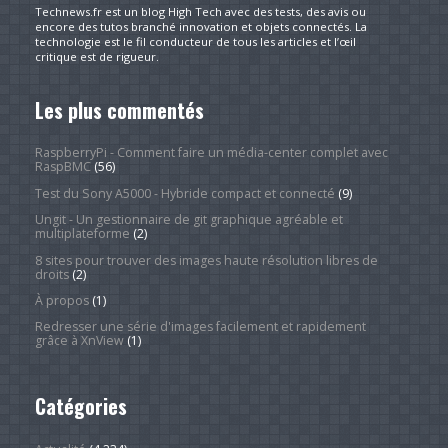
Technews.fr est un blog High Tech avec des tests, des avis ou
encore des tutos branché innovation et objets connectés. La
technologie est le fil conducteur de tous les articles et l’œil
critique est de rigueur.
Les plus commentés
RaspberryPi - Comment faire un média-center complet avec
RaspBMC
(56)
Test du Sony A5000 - Hybride compact et connecté
(9)
Ungit - Un gestionnaire de git graphique agréable et
multiplateforme
(2)
8 sites pour trouver des images haute résolution libres de
droits
(2)
À propos
(1)
Redresser une série d'images facilement et rapidement
grâce à XnView
(1)
Catégories