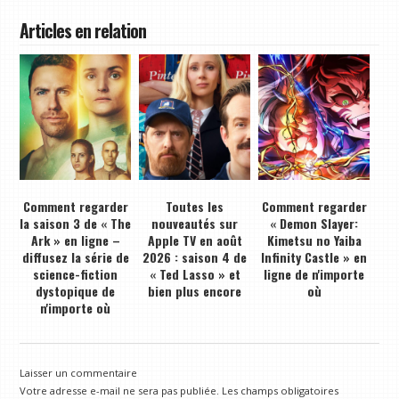
Articles en relation
Comment regarder
Toutes les
Comment regarder
la saison 3 de « The
nouveautés sur
« Demon Slayer:
Ark » en ligne –
Apple TV en août
Kimetsu no Yaiba
diffusez la série de
2026 : saison 4 de
Infinity Castle » en
science-fiction
« Ted Lasso » et
ligne de n'importe
dystopique de
bien plus encore
où
n'importe où
Laisser un commentaire
Votre adresse e-mail ne sera pas publiée.
Les champs obligatoires