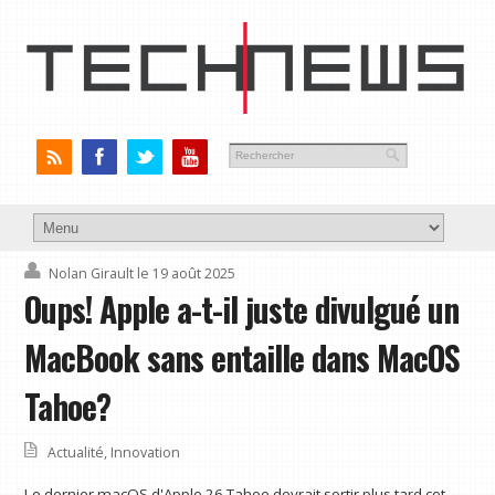
Nolan Girault
le 19 août 2025
Oups! Apple a-t-il juste divulgué un
MacBook sans entaille dans MacOS
Tahoe?
Actualité
,
Innovation
Le dernier macOS d'Apple 26 Tahoe devrait sortir plus tard cet