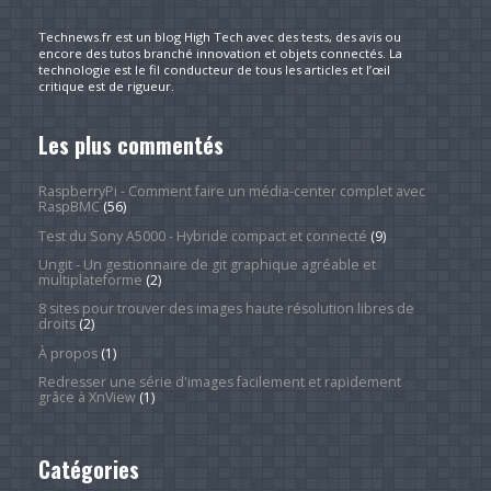
Technews.fr est un blog High Tech avec des tests, des avis ou
encore des tutos branché innovation et objets connectés. La
technologie est le fil conducteur de tous les articles et l’œil
critique est de rigueur.
Les plus commentés
RaspberryPi - Comment faire un média-center complet avec
RaspBMC
(56)
Test du Sony A5000 - Hybride compact et connecté
(9)
Ungit - Un gestionnaire de git graphique agréable et
multiplateforme
(2)
8 sites pour trouver des images haute résolution libres de
droits
(2)
À propos
(1)
Redresser une série d'images facilement et rapidement
grâce à XnView
(1)
Catégories