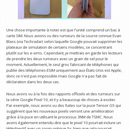
Une chose importante à noter est que l'unité comprend un bac à
carte SIM. Nous avions vu des rumeurs de la source connue Evan
Blass (via Techradar) selon laquelle Google pouvait supprimer les
plateaux de simulation de certains modèles, se concentrant
plutôt sur les e-sims. Cependant, je mettrais en garde les lecteurs
de prendre les deux rumeurs avec un grain de sel pour le
moment. Actuellement, le seul gros fabricant de téléphones qui
publie des téléphones ESIM uniquement aux États-Unis est Apple,
donc ce n'est pas impossible mais Google n'a pas fait de
déclaration dans les deux cas.
Nous avons vu à la fois des rapports officiels et des rumeurs sur
la série Google Pixel 10, et il y a beaucoup de choses à exciter.
Par exemple, nous avons vu des fuites sur la puce Tensor G5 qui
suggèrent que les nouveaux pixels verront une amélioration
grâce à la puce en utilisant le processus 3NM de TSMC. Nous
avons également entendu dire que le pixel 10 pourrait inclure un
téléobjectif avec un zoom optique 5x, bien que cela pourrait