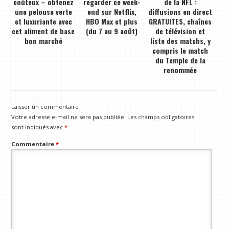
coûteux – obtenez
regarder ce week-
de la NFL :
une pelouse verte
end sur Netflix,
diffusions en direct
et luxuriante avec
HBO Max et plus
GRATUITES, chaînes
cet aliment de base
(du 7 au 9 août)
de télévision et
bon marché
liste des matchs, y
compris le match
du Temple de la
renommée
Laisser un commentaire
Votre adresse e-mail ne sera pas publiée.
Les champs obligatoires
sont indiqués avec
*
Commentaire
*