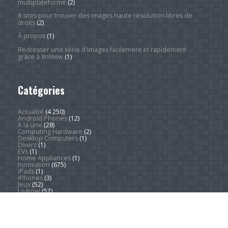
multiplateforme
(2)
8 sites pour trouver des images haute résolution libres de
droits
(2)
À propos
(1)
Redresser une série d'images facilement et rapidement
grâce à XnView
(1)
Catégories
Actualité
(4 250)
Android Phones
(12)
À la une
(28)
Computing Hardware
(2)
Desktop Computers
(1)
Divers
(1)
EVs
(1)
Home Appliances
(1)
Innovation
(675)
iPads
(1)
iPhones
(3)
Jeux
(52)
Logiciel
(57)
Mobile
(53)
Movies
(2)
Outdoors
(6)
PC Gaming
(1)
Sleep
(2)