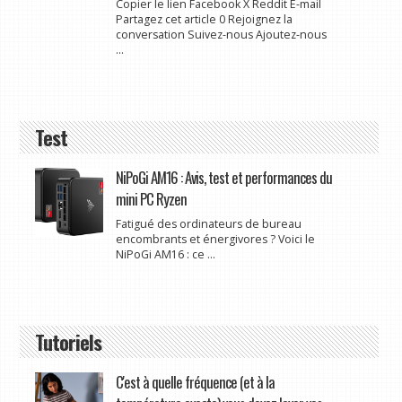
Copier le lien Facebook X Reddit E-mail
Partagez cet article 0 Rejoignez la
conversation Suivez-nous Ajoutez-nous
...
Test
NiPoGi AM16 : Avis, test et performances du
mini PC Ryzen
Fatigué des ordinateurs de bureau
encombrants et énergivores ? Voici le
NiPoGi AM16 : ce ...
Tutoriels
C'est à quelle fréquence (et à la