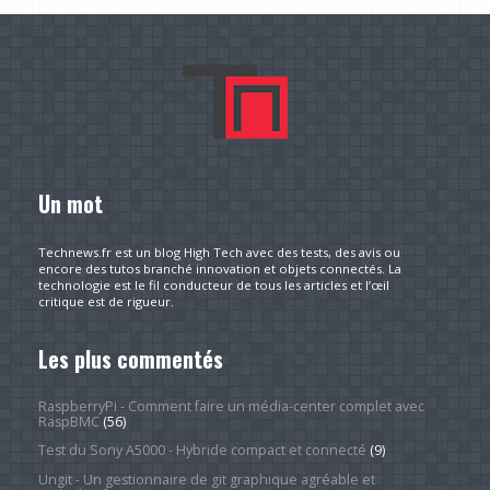
Un mot
Technews.fr est un blog High Tech avec des tests, des avis ou
encore des tutos branché innovation et objets connectés. La
technologie est le fil conducteur de tous les articles et l’œil
critique est de rigueur.
Les plus commentés
RaspberryPi - Comment faire un média-center complet avec
RaspBMC
(56)
Test du Sony A5000 - Hybride compact et connecté
(9)
Ungit - Un gestionnaire de git graphique agréable et