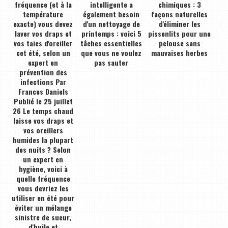
fréquence (et à la
intelligente a
chimiques : 3
température
également besoin
façons naturelles
exacte) vous devez
d'un nettoyage de
d'éliminer les
laver vos draps et
printemps : voici 5
pissenlits pour une
vos taies d'oreiller
tâches essentielles
pelouse sans
cet été, selon un
que vous ne voulez
mauvaises herbes
expert en
pas sauter
prévention des
infections Par
Frances Daniels
Publié le 25 juillet
26 Le temps chaud
laisse vos draps et
vos oreillers
humides la plupart
des nuits ? Selon
un expert en
hygiène, voici à
quelle fréquence
vous devriez les
utiliser en été pour
éviter un mélange
sinistre de sueur,
d'huile et