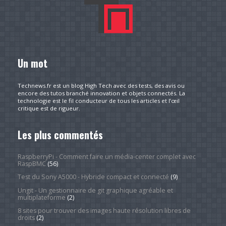
Un mot
Technews.fr est un blog High Tech avec des tests, des avis ou
encore des tutos branché innovation et objets connectés. La
technologie est le fil conducteur de tous les articles et l’œil
critique est de rigueur.
Les plus commentés
RaspberryPi - Comment faire un média-center complet avec
RaspBMC
(56)
Test du Sony A5000 - Hybride compact et connecté
(9)
Ungit - Un gestionnaire de git graphique agréable et
multiplateforme
(2)
8 sites pour trouver des images haute résolution libres de
droits
(2)