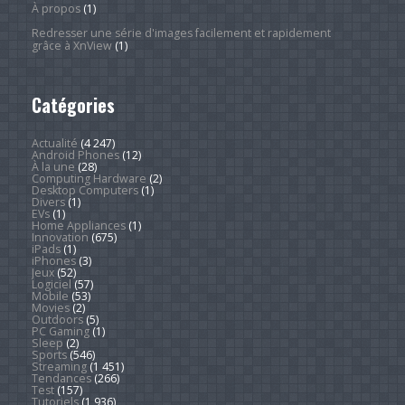
À propos
(1)
Redresser une série d'images facilement et rapidement
grâce à XnView
(1)
Catégories
Actualité
(4 247)
Android Phones
(12)
À la une
(28)
Computing Hardware
(2)
Desktop Computers
(1)
Divers
(1)
EVs
(1)
Home Appliances
(1)
Innovation
(675)
iPads
(1)
iPhones
(3)
Jeux
(52)
Logiciel
(57)
Mobile
(53)
Movies
(2)
Outdoors
(5)
PC Gaming
(1)
Sleep
(2)
Sports
(546)
Streaming
(1 451)
Tendances
(266)
Test
(157)
Tutoriels
(1 936)