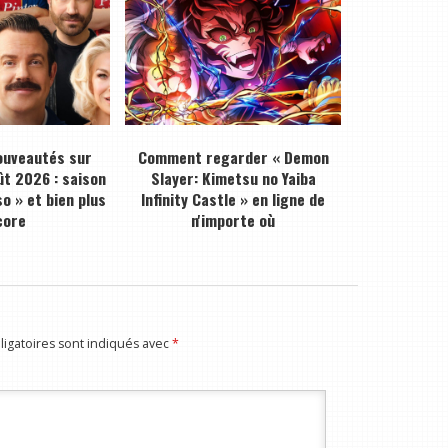
ouveautés sur
Comment regarder « Demon
ût 2026 : saison
Slayer: Kimetsu no Yaiba
o » et bien plus
Infinity Castle » en ligne de
core
n'importe où
igatoires sont indiqués avec
*