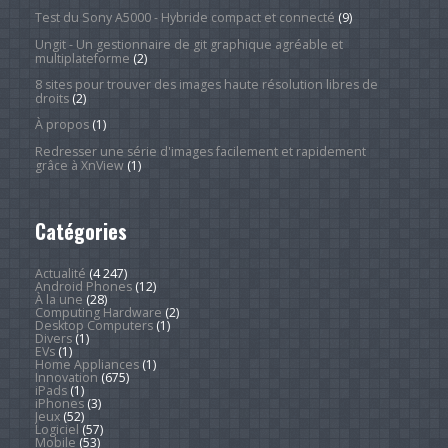
Test du Sony A5000 - Hybride compact et connecté
(9)
Ungit - Un gestionnaire de git graphique agréable et
multiplateforme
(2)
8 sites pour trouver des images haute résolution libres de
droits
(2)
À propos
(1)
Redresser une série d'images facilement et rapidement
grâce à XnView
(1)
Catégories
Actualité
(4 247)
Android Phones
(12)
À la une
(28)
Computing Hardware
(2)
Desktop Computers
(1)
Divers
(1)
EVs
(1)
Home Appliances
(1)
Innovation
(675)
iPads
(1)
iPhones
(3)
Jeux
(52)
Logiciel
(57)
Mobile
(53)