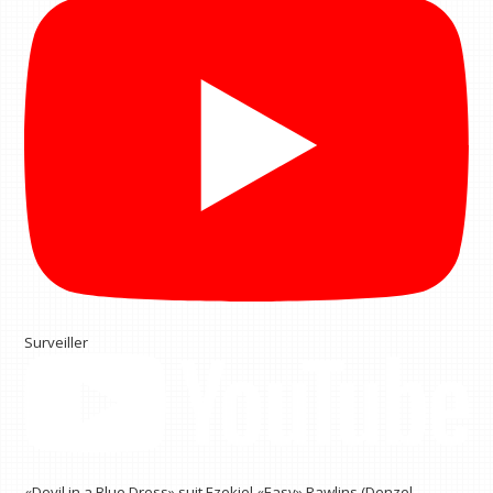
Surveiller
«Devil in a Blue Dress» suit Ezekiel «Easy» Rawlins (Denzel