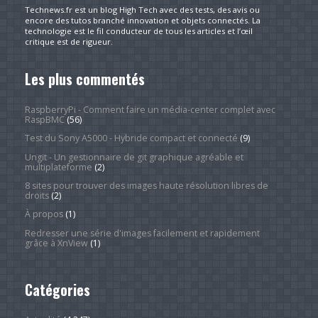
Technews.fr est un blog High Tech avec des tests, des avis ou
encore des tutos branché innovation et objets connectés. La
technologie est le fil conducteur de tous les articles et l’œil
critique est de rigueur.
Les plus commentés
RaspberryPi - Comment faire un média-center complet avec
RaspBMC
(56)
Test du Sony A5000 - Hybride compact et connecté
(9)
Ungit - Un gestionnaire de git graphique agréable et
multiplateforme
(2)
8 sites pour trouver des images haute résolution libres de
droits
(2)
À propos
(1)
Redresser une série d'images facilement et rapidement
grâce à XnView
(1)
Catégories