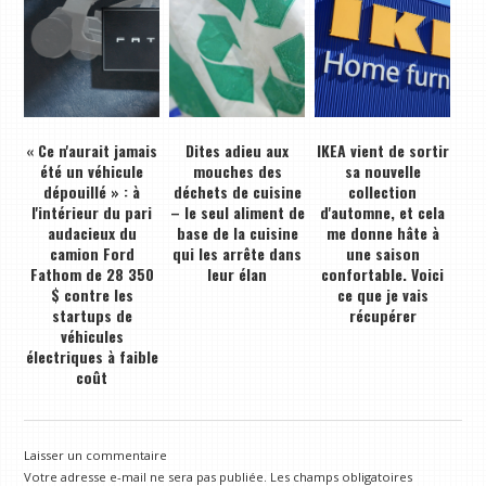
« Ce n'aurait jamais
Dites adieu aux
IKEA vient de sortir
été un véhicule
mouches des
sa nouvelle
dépouillé » : à
déchets de cuisine
collection
l'intérieur du pari
– le seul aliment de
d'automne, et cela
audacieux du
base de la cuisine
me donne hâte à
camion Ford
qui les arrête dans
une saison
Fathom de 28 350
leur élan
confortable. Voici
$ contre les
ce que je vais
startups de
récupérer
véhicules
électriques à faible
coût
Laisser un commentaire
Votre adresse e-mail ne sera pas publiée.
Les champs obligatoires