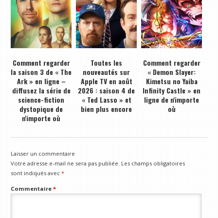
Comment regarder
Toutes les
Comment regarder
la saison 3 de « The
nouveautés sur
« Demon Slayer:
Ark » en ligne –
Apple TV en août
Kimetsu no Yaiba
diffusez la série de
2026 : saison 4 de
Infinity Castle » en
science-fiction
« Ted Lasso » et
ligne de n'importe
dystopique de
bien plus encore
où
n'importe où
Laisser un commentaire
Votre adresse e-mail ne sera pas publiée.
Les champs obligatoires
sont indiqués avec
*
Commentaire
*