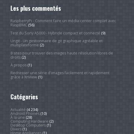
Les plus commentés
RaspberryPi - Comment faire un média-center complet avec
RaspBMC
(56)
Test du Sony A5000 - Hybride compact et connecté
(9)
Ungit - Un gestionnaire de git graphique agréable et
multiplateforme
(2)
8 sites pour trouver des images haute résolution libres de
droits
(2)
À propos
(1)
Redresser une série d'images facilement et rapidement
grâce à XnView
(1)
Catégories
Actualité
(4 234)
Android Phones
(10)
À la une
(28)
Computing Hardware
(2)
Desktop Computers
(1)
Divers
(1)
Home Appliances
(1)