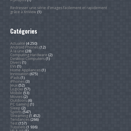
Redresser une série d'images facilement et rapidement
grâce à XnView
(1)
Catégories
Actualité
(4 250)
Android Phones
(12)
À la une
(28)
Computing Hardware
(2)
Desktop Computers
(1)
Divers
(1)
EVs
(1)
Home Appliances
(1)
Innovation
(675)
iPads
(1)
iPhones
(3)
Jeux
(52)
Logiciel
(57)
Mobile
(53)
Movies
(2)
Outdoors
(6)
PC Gaming
(1)
Sleep
(2)
Sports
(547)
Streaming
(1 452)
Tendances
(266)
Test
(157)
Tutoriels
(1 936)
VR & AR
(1)