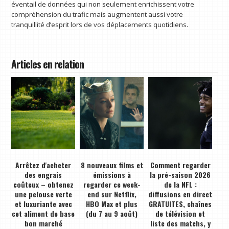
éventail de données qui non seulement enrichissent votre
compréhension du trafic mais augmentent aussi votre
tranquillité d’esprit lors de vos déplacements quotidiens.
Articles en relation
Arrêtez d'acheter
8 nouveaux films et
Comment regarder
des engrais
émissions à
la pré-saison 2026
coûteux – obtenez
regarder ce week-
de la NFL :
une pelouse verte
end sur Netflix,
diffusions en direct
et luxuriante avec
HBO Max et plus
GRATUITES, chaînes
cet aliment de base
(du 7 au 9 août)
de télévision et
bon marché
liste des matchs, y