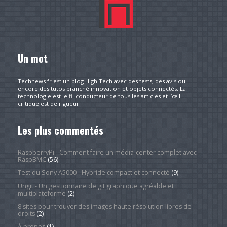
Un mot
Technews.fr est un blog High Tech avec des tests, des avis ou
encore des tutos branché innovation et objets connectés. La
technologie est le fil conducteur de tous les articles et l’œil
critique est de rigueur.
Les plus commentés
RaspberryPi - Comment faire un média-center complet avec
RaspBMC
(56)
Test du Sony A5000 - Hybride compact et connecté
(9)
Ungit - Un gestionnaire de git graphique agréable et
multiplateforme
(2)
8 sites pour trouver des images haute résolution libres de
droits
(2)
À propos
(1)