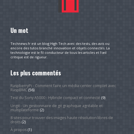
Un mot
Technews.fr est un blog High Tech avec des tests, des avis ou
encore des tutos branché innovation et objets connectés. La
technologie est le fil conducteur de tous les articles et l’œil
critique est de rigueur.
Les plus commentés
RaspberryPi - Comment faire un média-center complet avec
RaspBMC
(56)
Test du Sony A5000 - Hybride compact et connecté
(9)
Ungit - Un gestionnaire de git graphique agréable et
multiplateforme
(2)
8 sites pour trouver des images haute résolution libres de
droits
(2)
À propos
(1)