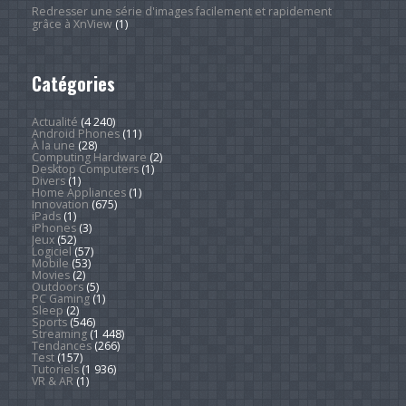
Redresser une série d'images facilement et rapidement
grâce à XnView
(1)
Catégories
Actualité
(4 240)
Android Phones
(11)
À la une
(28)
Computing Hardware
(2)
Desktop Computers
(1)
Divers
(1)
Home Appliances
(1)
Innovation
(675)
iPads
(1)
iPhones
(3)
Jeux
(52)
Logiciel
(57)
Mobile
(53)
Movies
(2)
Outdoors
(5)
PC Gaming
(1)
Sleep
(2)
Sports
(546)
Streaming
(1 448)
Tendances
(266)
Test
(157)
Tutoriels
(1 936)
VR & AR
(1)