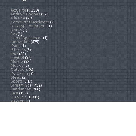
Actualité
(4 250)
Android Phones
(12)
À la une
(28)
Computing Hardware
(2)
Desktop Computers
(1)
Divers
(1)
EVs
(1)
Home Appliances
(1)
Innovation
(675)
iPads
(1)
iPhones
(3)
Jeux
(52)
Logiciel
(57)
Mobile
(53)
Movies
(2)
Outdoors
(6)
PC Gaming
(1)
Sleep
(2)
Sports
(547)
Streaming
(1 452)
Tendances
(266)
Test
(157)
Tutoriels
(1 936)
VR & AR
(1)
Copyright © 2026. Technews.fr
DEVENEZ RÉDACTEUR
PARTENARIATS
À PROPOS
MENTIONS LÉGALES