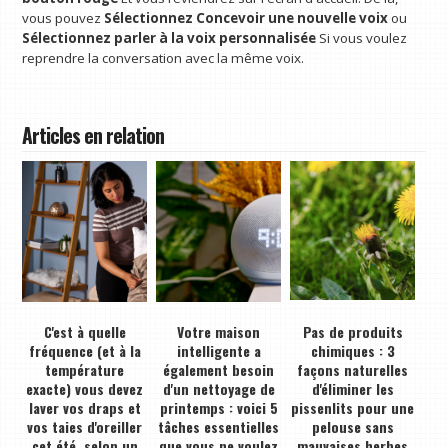
vous pouvez
Sélectionnez Concevoir une nouvelle voix
ou
Sélectionnez parler à la voix personnalisée
Si vous voulez
reprendre la conversation avec la même voix.
Articles en relation
C'est à quelle
Votre maison
Pas de produits
fréquence (et à la
intelligente a
chimiques : 3
température
également besoin
façons naturelles
exacte) vous devez
d'un nettoyage de
d'éliminer les
laver vos draps et
printemps : voici 5
pissenlits pour une
vos taies d'oreiller
tâches essentielles
pelouse sans
cet été, selon un
que vous ne voulez
mauvaises herbes