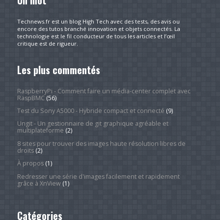
Technews.fr est un blog High Tech avec des tests, des avis ou
encore des tutos branché innovation et objets connectés. La
technologie est le fil conducteur de tous les articles et l’œil
critique est de rigueur.
Les plus commentés
RaspberryPi - Comment faire un média-center complet avec
RaspBMC
(56)
Test du Sony A5000 - Hybride compact et connecté
(9)
Ungit - Un gestionnaire de git graphique agréable et
multiplateforme
(2)
8 sites pour trouver des images haute résolution libres de
droits
(2)
À propos
(1)
Redresser une série d'images facilement et rapidement
grâce à XnView
(1)
Catégories