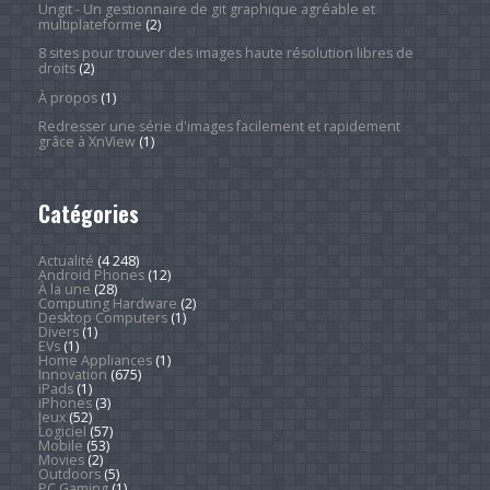
Ungit - Un gestionnaire de git graphique agréable et
multiplateforme
(2)
8 sites pour trouver des images haute résolution libres de
droits
(2)
À propos
(1)
Redresser une série d'images facilement et rapidement
grâce à XnView
(1)
Catégories
Actualité
(4 248)
Android Phones
(12)
À la une
(28)
Computing Hardware
(2)
Desktop Computers
(1)
Divers
(1)
EVs
(1)
Home Appliances
(1)
Innovation
(675)
iPads
(1)
iPhones
(3)
Jeux
(52)
Logiciel
(57)
Mobile
(53)
Movies
(2)
Outdoors
(5)
PC Gaming
(1)