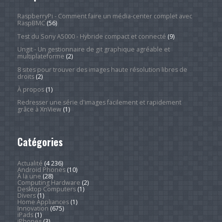
RaspberryPi - Comment faire un média-center complet avec
RaspBMC
(56)
Test du Sony A5000 - Hybride compact et connecté
(9)
Ungit - Un gestionnaire de git graphique agréable et
multiplateforme
(2)
8 sites pour trouver des images haute résolution libres de
droits
(2)
À propos
(1)
Redresser une série d'images facilement et rapidement
grâce à XnView
(1)
Catégories
Actualité
(4 236)
Android Phones
(10)
À la une
(28)
Computing Hardware
(2)
Desktop Computers
(1)
Divers
(1)
Home Appliances
(1)
Innovation
(675)
iPads
(1)
iPhones
(3)