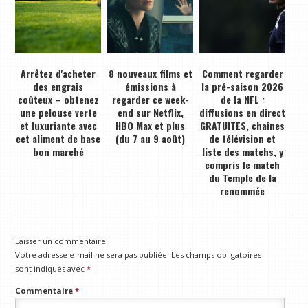
Arrêtez d'acheter
8 nouveaux films et
Comment regarder
des engrais
émissions à
la pré-saison 2026
coûteux – obtenez
regarder ce week-
de la NFL :
une pelouse verte
end sur Netflix,
diffusions en direct
et luxuriante avec
HBO Max et plus
GRATUITES, chaînes
cet aliment de base
(du 7 au 9 août)
de télévision et
bon marché
liste des matchs, y
compris le match
du Temple de la
renommée
Laisser un commentaire
Votre adresse e-mail ne sera pas publiée.
Les champs obligatoires
sont indiqués avec
*
Commentaire
*