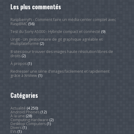
Les plus commentés
RaspberryPi - Comment faire un média-center complet avec
RaspBMC
(56)
Test du Sony A5000 - Hybride compact et connecté
(9)
Ungit - Un gestionnaire de git graphique agréable et
multiplateforme
(2)
8 sites pour trouver des images haute résolution libres de
droits
(2)
À propos
(1)
Redresser une série d'images facilement et rapidement
grâce à XnView
(1)
Catégories
Actualité
(4 250)
Android Phones
(12)
À la une
(28)
Computing Hardware
(2)
Desktop Computers
(1)
Divers
(1)
EVs
(1)