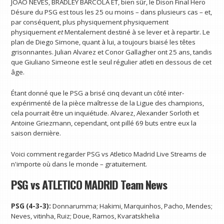
JOAO NEVES, BRADLEY BARCOLA ET, bien sûr, le Dison Final Hero
Désure du PSG est tous les 25 ou moins – dans plusieurs cas – et,
par conséquent, plus physiquement physiquement
physiquement
et
Mentalement destiné à se lever et à repartir. Le
plan de Diego Simone, quant à lui, a toujours biaisé les têtes
grisonnantes. Julian Alvarez et Conor Gallagher ont 25 ans, tandis
que Giuliano Simeone est le seul régulier atleti en dessous de cet
âge.
Étant donné que le PSG a brisé cinq devant un côté inter-
expérimenté de la pièce maîtresse de la Ligue des champions,
cela pourrait être un inquiétude. Alvarez, Alexander Sorloth et
Antoine Griezmann, cependant, ont pillé 69 buts entre eux la
saison dernière.
Voici comment regarder PSG vs Atletico Madrid Live Streams de
n'importe où dans le monde – gratuitement.
PSG vs ATLETICO MADRID Team News
PSG (4-3-3):
Donnarumma; Hakimi, Marquinhos, Pacho, Mendes;
Neves, vitinha, Ruiz; Doue, Ramos, Kvaratskhelia