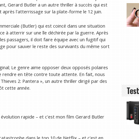
, Gerard Butler a un autre thriller à succès qui est
après l'atterrissage sur la plate-forme le 12 juin.
merciale (Butler) qui est coincé dans une situation
ce à atterrir sur une île déchirée par la guerre. Après
s passagers, il doit faire équipe avec un fugitif qui
age pour sauver le reste des survivants du même sort
riginal; Le genre aime opposer deux opposés polaires
 rendre en tête contre toute attente. En fait, nous
hieves 2: Pantera », un autre thriller dirigé par des
Test
ôt cette année.
en évolution rapide – et c'est mon film Gerard Butler
 catastrophe dans le top 10 de Netflix – et c'est en