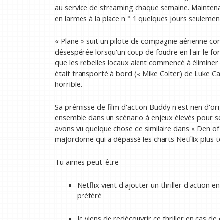
au service de streaming chaque semaine. Maintenant
en larmes à la place n ° 1 quelques jours seulement 
« Plane » suit un pilote de compagnie aérienne com
désespérée lorsqu'un coup de foudre en l'air le for
que les rebelles locaux aient commencé à éliminer le
était transporté à bord (« Mike Colter) de Luke C
horrible.
Sa prémisse de film d'action Buddy n'est rien d'o
ensemble dans un scénario à enjeux élevés pour se
avons vu quelque chose de similaire dans « Den of T
majordome qui a dépassé les charts Netflix plus t
Tu aimes peut-être
Netflix vient d'ajouter un thriller d'action 
préféré
Je viens de redécouvrir ce thriller en cas de