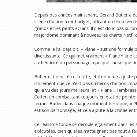
Depuis des années maintenant, Gerard Butler a été
scène d'action à mi-budget, offrant un film diverti
grands et les petits écrans. Il n'est donc pas surpr
majordome dominant à nouveau les charts Netflix
Comme je l'ai déjà dit, « Plane » suit une formule 
divertissante. Ce qui met vraiment « Plane » une 
authenticité du personnage, quelque chose que d
Butler est peut-être la tête, et il obtient sa just
clairement que ce n'est pas un héros d'action impa
qui a vu des jours meilleurs, et « Plane » l'embras
Colter, un combattant toujours en état de pointe e
fermer Butler dans chaque moment héroïque, « Pla
est son personnage, et cela ajoute à la chimie entre
Ce réalisme fondé se déroule également dans les s
exécutées, bien qu'elles n'atteignent pas tout à f