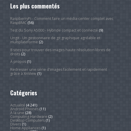
Les plus commentés
RaspberryPi - Comment faire un média-center complet avec
RaspBMC
(56)
Test du Sony A5000 - Hybride compact et connecté
(9)
Ungit - Un gestionnaire de git graphique agréable et
multiplateforme
(2)
8 sites pour trouver des images haute résolution libres de
droits
(2)
À propos
(1)
Redresser une série d'images facilement et rapidement
grâce à XnView
(1)
Catégories
Actualité
(4 241)
Android Phones
(11)
À la une
(28)
Computing Hardware
(2)
Desktop Computers
(1)
Divers
(1)
Home Appliances
(1)