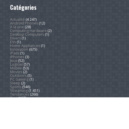
Catégories
Actualité
(4 247)
Android Phones
(12)
À la une
(28)
Computing Hardware
(2)
Desktop Computers
(1)
Divers
(1)
EVs
(1)
Home Appliances
(1)
Innovation
(675)
iPads
(1)
iPhones
(3)
Jeux
(52)
Logiciel
(57)
Mobile
(53)
Movies
(2)
Outdoors
(5)
PC Gaming
(1)
Sleep
(2)
Sports
(546)
Streaming
(1 451)
Tendances
(266)
Test
(157)
Tutoriels
(1 936)
VR & AR
(1)
Copyright © 2026. Technews.fr