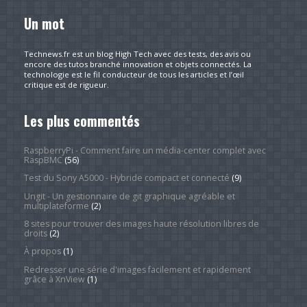
Un mot
Technews.fr est un blog High Tech avec des tests, des avis ou
encore des tutos branché innovation et objets connectés. La
technologie est le fil conducteur de tous les articles et l’œil
critique est de rigueur.
Les plus commentés
RaspberryPi - Comment faire un média-center complet avec
RaspBMC
(56)
Test du Sony A5000 - Hybride compact et connecté
(9)
Ungit - Un gestionnaire de git graphique agréable et
multiplateforme
(2)
8 sites pour trouver des images haute résolution libres de
droits
(2)
À propos
(1)
Redresser une série d'images facilement et rapidement
grâce à XnView
(1)