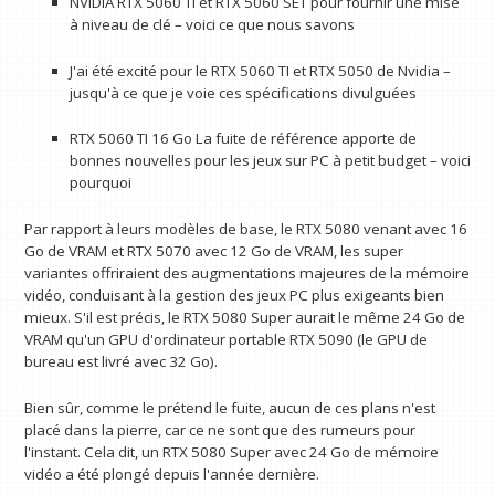
NVIDIA RTX 5060 TI et RTX 5060 SET pour fournir une mise
à niveau de clé – voici ce que nous savons
J'ai été excité pour le RTX 5060 TI et RTX 5050 de Nvidia –
jusqu'à ce que je voie ces spécifications divulguées
RTX 5060 TI 16 Go La fuite de référence apporte de
bonnes nouvelles pour les jeux sur PC à petit budget – voici
pourquoi
Par rapport à leurs modèles de base, le RTX 5080 venant avec 16
Go de VRAM et RTX 5070 avec 12 Go de VRAM, les super
variantes offriraient des augmentations majeures de la mémoire
vidéo, conduisant à la gestion des jeux PC plus exigeants bien
mieux. S'il est précis, le RTX 5080 Super aurait le même 24 Go de
VRAM qu'un GPU d'ordinateur portable RTX 5090 (le GPU de
bureau est livré avec 32 Go).
Bien sûr, comme le prétend le fuite, aucun de ces plans n'est
placé dans la pierre, car ce ne sont que des rumeurs pour
l'instant. Cela dit, un RTX 5080 Super avec 24 Go de mémoire
vidéo a été plongé depuis l'année dernière.