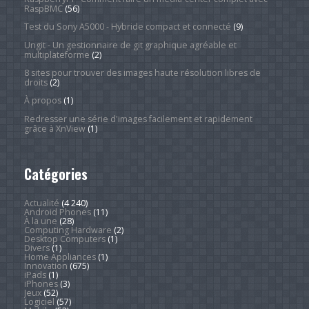
RaspBMC
(56)
Test du Sony A5000 - Hybride compact et connecté
(9)
Ungit - Un gestionnaire de git graphique agréable et
multiplateforme
(2)
8 sites pour trouver des images haute résolution libres de
droits
(2)
À propos
(1)
Redresser une série d'images facilement et rapidement
grâce à XnView
(1)
Catégories
Actualité
(4 240)
Android Phones
(11)
À la une
(28)
Computing Hardware
(2)
Desktop Computers
(1)
Divers
(1)
Home Appliances
(1)
Innovation
(675)
iPads
(1)
iPhones
(3)
Jeux
(52)
Logiciel
(57)