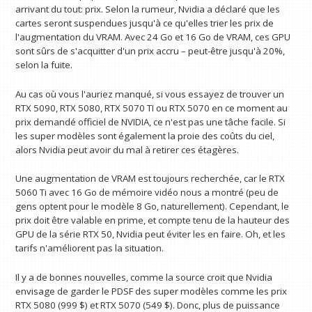
arrivant du tout: prix. Selon la rumeur, Nvidia a déclaré que les
cartes seront suspendues jusqu'à ce qu'elles trier les prix de
l'augmentation du VRAM. Avec 24 Go et 16 Go de VRAM, ces GPU
sont sûrs de s'acquitter d'un prix accru – peut-être jusqu'à 20%,
selon la fuite.
Au cas où vous l'auriez manqué, si vous essayez de trouver un
RTX 5090, RTX 5080, RTX 5070 TI ou RTX 5070 en ce moment au
prix demandé officiel de NVIDIA, ce n'est pas une tâche facile. Si
les super modèles sont également la proie des coûts du ciel,
alors Nvidia peut avoir du mal à retirer ces étagères.
Une augmentation de VRAM est toujours recherchée, car le RTX
5060 Ti avec 16 Go de mémoire vidéo nous a montré (peu de
gens optent pour le modèle 8 Go, naturellement). Cependant, le
prix doit être valable en prime, et compte tenu de la hauteur des
GPU de la série RTX 50, Nvidia peut éviter les en faire. Oh, et les
tarifs n'améliorent pas la situation.
Il y a de bonnes nouvelles, comme la source croit que Nvidia
envisage de garder le PDSF des super modèles comme les prix
RTX 5080 (999 $) et RTX 5070 (549 $). Donc, plus de puissance