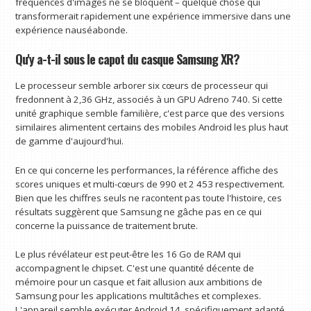
fréquences d'images ne se bloquent – quelque chose qui
transformerait rapidement une expérience immersive dans une
expérience nauséabonde.
Qu'y a-t-il sous le capot du casque Samsung XR?
Le processeur semble arborer six cœurs de processeur qui
fredonnent à 2,36 GHz, associés à un GPU Adreno 740. Si cette
unité graphique semble familière, c'est parce que des versions
similaires alimentent certains des mobiles Android les plus haut
de gamme d'aujourd'hui.
En ce qui concerne les performances, la référence affiche des
scores uniques et multi-cœurs de 990 et 2 453 respectivement.
Bien que les chiffres seuls ne racontent pas toute l'histoire, ces
résultats suggèrent que Samsung ne gâche pas en ce qui
concerne la puissance de traitement brute.
Le plus révélateur est peut-être les 16 Go de RAM qui
accompagnent le chipset. C'est une quantité décente de
mémoire pour un casque et fait allusion aux ambitions de
Samsung pour les applications multitâches et complexes.
L'appareil semble exécuter Android 14, spécifiquement adapté