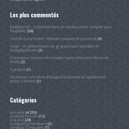
Les plus commentés
RaspberryPi - Comment faire un média-center complet avec
RaspBMC
(56)
Test du Sony A5000 - Hybride compact et connecté
(9)
Ungit - Un gestionnaire de git graphique agréable et
multiplateforme
(2)
8 sites pour trouver des images haute résolution libres de
droits
(2)
À propos
(1)
Redresser une série d'images facilement et rapidement
grâce à XnView
(1)
Catégories
Actualité
(4 250)
Android Phones
(12)
À la une
(28)
Computing Hardware
(2)
Desktop Computers
(1)