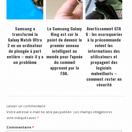
Samsung a
Le Samsung Galaxy
Avertissement GTA
transformé la
Ring est sur le
6 : les escroqueries
Galaxy Watch Ultra
point de devenir le
à la précommande
2 en un ordinateur
premier anneau
volent les
de plongée à part
intelligent au
informations des
entière – mais il y a
monde pour l'apnée
utilisateurs et
un problème
du sommeil
propagent des
approuvé par la
logiciels
FDA.
malveillants –
comment rester en
sécurité
Laisser un commentaire
Votre adresse e-mail ne sera pas publiée.
Les champs obligatoires
sont indiqués avec
*
Commentaire
*