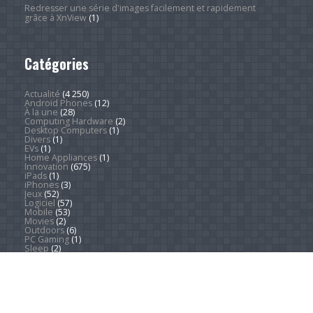
Redresser une série d'images facilement et rapidement
grâce à XnView
(1)
Catégories
Actualité
(4 250)
Android Phones
(12)
À la une
(28)
Computing Hardware
(2)
Desktop Computers
(1)
Divers
(1)
EVs
(1)
Home Appliances
(1)
Innovation
(675)
iPads
(1)
iPhones
(3)
Jeux
(52)
Logiciel
(57)
Mobile
(53)
Movies
(2)
Outdoors
(6)
PC Gaming
(1)
Sleep
(2)
Sports
(547)
Streaming
(1 452)
Tendances
(266)
Test
(157)
Tutoriels
(1 936)
VR & AR
(1)