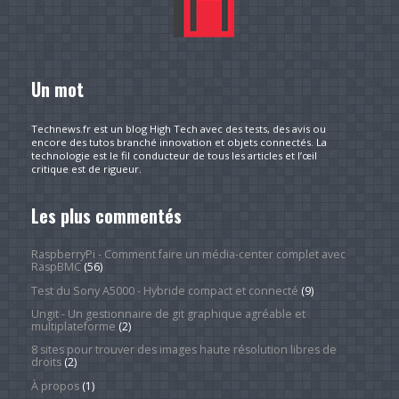
Un mot
Technews.fr est un blog High Tech avec des tests, des avis ou
encore des tutos branché innovation et objets connectés. La
technologie est le fil conducteur de tous les articles et l’œil
critique est de rigueur.
Les plus commentés
RaspberryPi - Comment faire un média-center complet avec
RaspBMC
(56)
Test du Sony A5000 - Hybride compact et connecté
(9)
Ungit - Un gestionnaire de git graphique agréable et
multiplateforme
(2)
8 sites pour trouver des images haute résolution libres de
droits
(2)
À propos
(1)