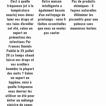
C'est à quelle
Votre maison
Pas de produits
fréquence (et à la
intelligente a
chimiques : 3
température
également besoin
façons naturelles
exacte) vous devez
d'un nettoyage de
d'éliminer les
laver vos draps et
printemps : voici 5
pissenlits pour une
vos taies d'oreiller
tâches essentielles
pelouse sans
cet été, selon un
que vous ne voulez
mauvaises herbes
expert en
pas sauter
prévention des
infections Par
Frances Daniels
Publié le 25 juillet
26 Le temps chaud
laisse vos draps et
vos oreillers
humides la plupart
des nuits ? Selon
un expert en
hygiène, voici à
quelle fréquence
vous devriez les
utiliser en été pour
éviter un mélange
sinistre de sueur,