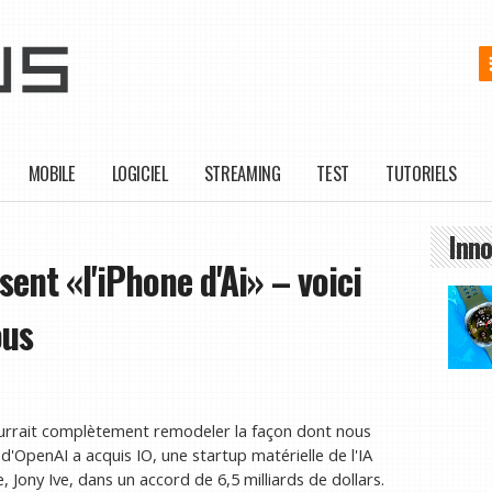
MOBILE
LOGICIEL
STREAMING
TEST
TUTORIELS
Inno
sent «l'iPhone d'Ai» – voici
ous
 pourrait complètement remodeler la façon dont nous
G d'OpenAI a acquis IO, une startup matérielle de l'IA
, Jony Ive, dans un accord de 6,5 milliards de dollars.