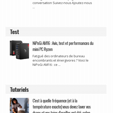
conversation Suivez-nous Ajoutez-nous
...
Test
NiPoGi AM16 : Avis, test et performances du
mini PC Ryzen
Fatigué des ordinateurs de bureau
encombrants et énergivores ? Voici le
NiPoGi AM16 : ce ...
Tutoriels
C'est à quelle fréquence (et à la
température exacte) vous devez laver vos
draps et vos taies d'oreiller cet été, selon