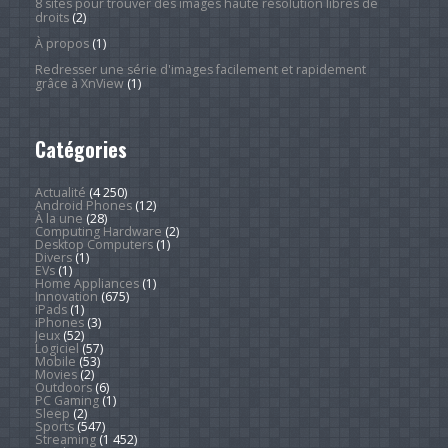
8 sites pour trouver des images haute résolution libres de
droits
(2)
À propos
(1)
Redresser une série d'images facilement et rapidement
grâce à XnView
(1)
Catégories
Actualité
(4 250)
Android Phones
(12)
À la une
(28)
Computing Hardware
(2)
Desktop Computers
(1)
Divers
(1)
EVs
(1)
Home Appliances
(1)
Innovation
(675)
iPads
(1)
iPhones
(3)
Jeux
(52)
Logiciel
(57)
Mobile
(53)
Movies
(2)
Outdoors
(6)
PC Gaming
(1)
Sleep
(2)
Sports
(547)
Streaming
(1 452)