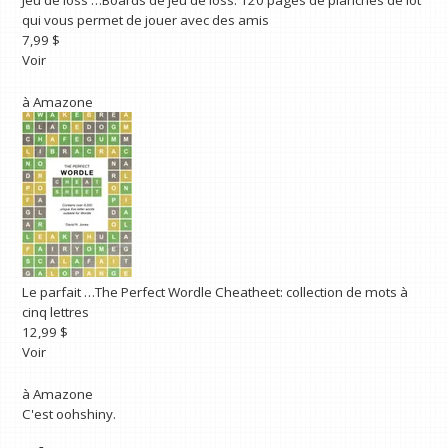
Jeu de loss …
Boards de jeu de loss: 120 pages de planches de lot
qui vous permet de jouer avec des amis
7,99 $
Voir
à
Amazone
Le parfait …
The Perfect Wordle Cheatheet: collection de mots à
cinq lettres
12,99 $
Voir
à
Amazone
C'est oohshiny.