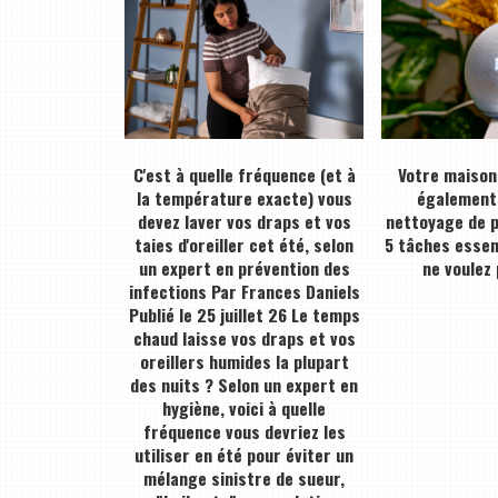
C'est à quelle fréquence (et à
Votre maison 
la température exacte) vous
également 
devez laver vos draps et vos
nettoyage de p
taies d'oreiller cet été, selon
5 tâches essen
un expert en prévention des
ne voulez
infections Par Frances Daniels
Publié le 25 juillet 26 Le temps
chaud laisse vos draps et vos
oreillers humides la plupart
des nuits ? Selon un expert en
hygiène, voici à quelle
fréquence vous devriez les
utiliser en été pour éviter un
mélange sinistre de sueur,