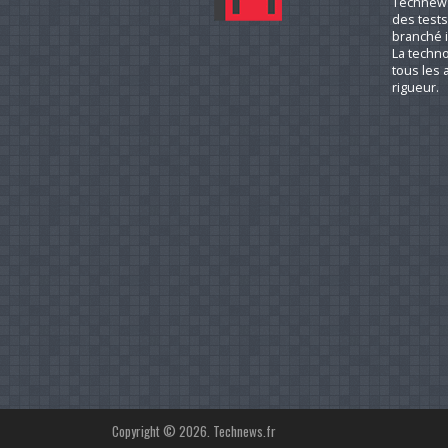
Technews.
des tests
branché i
La techno
tous les a
rigueur.
Copyright © 2026. Technews.fr