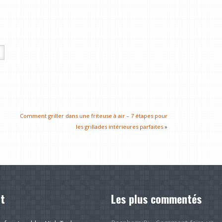
Comment griller dans une friteuse à air – 7 étapes pour
les grillades intérieures parfaites
»
t
Les plus commentés