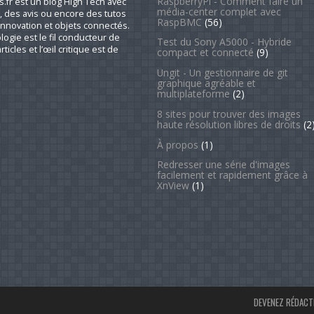
RaspberryPi - Comment faire un
fr est un blog High Tech avec
média-center complet avec
, des avis ou encore des tutos
RaspBMC
(56)
nnovation et objets connectés.
logie est le fil conducteur de
Test du Sony A5000 - Hybride
rticles et l’œil critique est de
compact et connecté
(9)
Ungit - Un gestionnaire de git
graphique agréable et
multiplateforme
(2)
8 sites pour trouver des images
haute résolution libres de droits
(2
À propos
(1)
Redresser une série d'images
facilement et rapidement grâce à
XnView
(1)
DEVENEZ RÉDACT