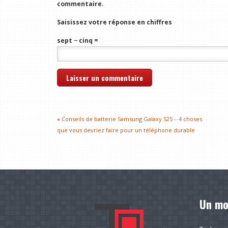
commentaire.
Saisissez votre réponse en chiffres
sept − cinq =
«
Conseils de batterie Samsung Galaxy S25 – 4 choses
que vous devriez faire pour un téléphone durable
Un mo