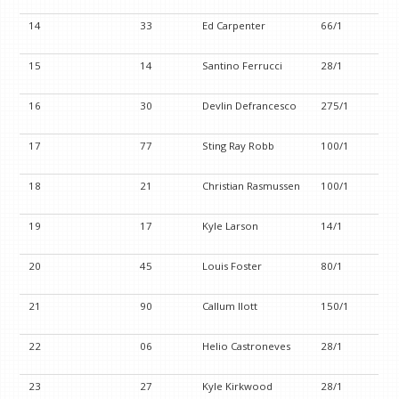
14
33
Ed Carpenter
66/1
15
14
Santino Ferrucci
28/1
16
30
Devlin Defrancesco
275/1
17
77
Sting Ray Robb
100/1
18
21
Christian Rasmussen
100/1
19
17
Kyle Larson
14/1
20
45
Louis Foster
80/1
21
90
Callum Ilott
150/1
22
06
Helio Castroneves
28/1
23
27
Kyle Kirkwood
28/1