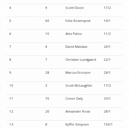
4
9
Scott Dixon
17/2
5
60
Felix Rosenqvist
14/1
6
10
Alex Palou
11/2
7
4
David Malukas
20/1
8
7
Christian Lundgaard
22/1
9
28
Marcus Ericsson
28/1
10
3
Scott McLaughlin
17/2
11
76
Conor Daly
33/1
12
20
Alexander Rossi
28/1
13
8
Kyffin Simpson
150/1