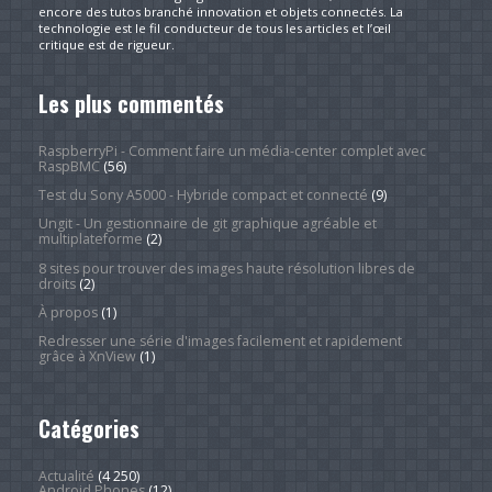
encore des tutos branché innovation et objets connectés. La
technologie est le fil conducteur de tous les articles et l’œil
critique est de rigueur.
Les plus commentés
RaspberryPi - Comment faire un média-center complet avec
RaspBMC
(56)
Test du Sony A5000 - Hybride compact et connecté
(9)
Ungit - Un gestionnaire de git graphique agréable et
multiplateforme
(2)
8 sites pour trouver des images haute résolution libres de
droits
(2)
À propos
(1)
Redresser une série d'images facilement et rapidement
grâce à XnView
(1)
Catégories
Actualité
(4 250)
Android Phones
(12)