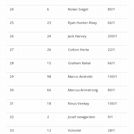
24
6
Nolan Siegel
80/1
25
23
Ryan Hunter-Reay
66/1
26
24
Jack Harvey
200/1
27
26
Colton Herta
22/1
28
15
Graham Rahal
66/1
29
98
Marco Andretti
100/1
30
66
Marcus Armstrong
80/1
31
18
Rinus Veekay
100/1
32
2
Josef newgarden
9/1
33
12
Volonté
28/1