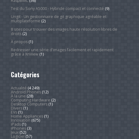
RaspBMC
(56)
Test du Sony A5000 - Hybride compact et connecté
(9)
Ungit - Un gestionnaire de git graphique agréable et
multiplateforme
(2)
8 sites pour trouver des images haute résolution libres de
droits
(2)
À propos
(1)
Redresser une série d'images facilement et rapidement
grâce à XnView
(1)
Catégories
Actualité
(4 249)
Android Phones
(12)
À la une
(28)
Computing Hardware
(2)
Desktop Computers
(1)
Divers
(1)
EVs
(1)
Home Appliances
(1)
Innovation
(675)
iPads
(1)
iPhones
(3)
Jeux
(52)
Logiciel
(57)