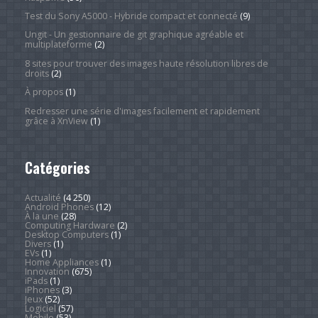
Test du Sony A5000 - Hybride compact et connecté
(9)
Ungit - Un gestionnaire de git graphique agréable et
multiplateforme
(2)
8 sites pour trouver des images haute résolution libres de
droits
(2)
À propos
(1)
Redresser une série d'images facilement et rapidement
grâce à XnView
(1)
Catégories
Actualité
(4 250)
Android Phones
(12)
À la une
(28)
Computing Hardware
(2)
Desktop Computers
(1)
Divers
(1)
EVs
(1)
Home Appliances
(1)
Innovation
(675)
iPads
(1)
iPhones
(3)
Jeux
(52)
Logiciel
(57)
Mobile
(53)