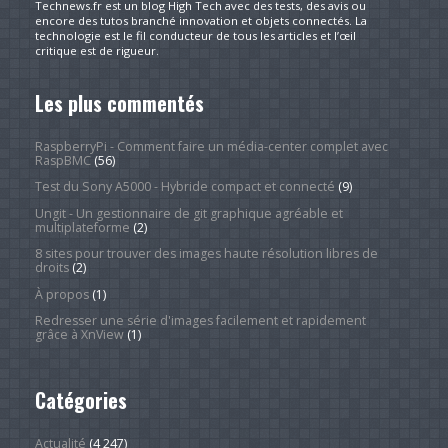
Technews.fr est un blog High Tech avec des tests, des avis ou
encore des tutos branché innovation et objets connectés. La
technologie est le fil conducteur de tous les articles et l’œil
critique est de rigueur.
Les plus commentés
RaspberryPi - Comment faire un média-center complet avec
RaspBMC
(56)
Test du Sony A5000 - Hybride compact et connecté
(9)
Ungit - Un gestionnaire de git graphique agréable et
multiplateforme
(2)
8 sites pour trouver des images haute résolution libres de
droits
(2)
À propos
(1)
Redresser une série d'images facilement et rapidement
grâce à XnView
(1)
Catégories
Actualité
(4 247)