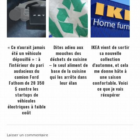
« Ce n'aurait jamais
Dites adieu aux
IKEA vient de sortir
été un véhicule
mouches des
sa nouvelle
dépouillé » : à
déchets de cuisine
collection
l'intérieur du pari
– le seul aliment de
d'automne, et cela
audacieux du
base de la cuisine
me donne hâte à
camion Ford
qui les arrête dans
une saison
Fathom de 28 350
leur élan
confortable. Voici
$ contre les
ce que je vais
startups de
récupérer
véhicules
électriques à faible
coût
Laisser un commentaire