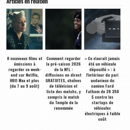
Articles en relation
8 nouveaux films et
Comment regarder
« Ce n'aurait jamais
émissions à
la pré-saison 2026
été un véhicule
regarder ce week-
de la NFL :
dépouillé » : à
end sur Netflix,
diffusions en direct
l'intérieur du pari
HBO Max et plus
GRATUITES, chaînes
audacieux du
(du 7 au 9 août)
de télévision et
camion Ford
liste des matchs, y
Fathom de 28 350
compris le match
$ contre les
du Temple de la
startups de
renommée
véhicules
électriques à faible
coût