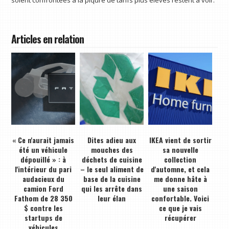
soient confrontées à la piqûre de tarifs plus élevés restent à voir.
Articles en relation
« Ce n'aurait jamais
Dites adieu aux
IKEA vient de sortir
été un véhicule
mouches des
sa nouvelle
dépouillé » : à
déchets de cuisine
collection
l'intérieur du pari
– le seul aliment de
d'automne, et cela
audacieux du
base de la cuisine
me donne hâte à
camion Ford
qui les arrête dans
une saison
Fathom de 28 350
leur élan
confortable. Voici
$ contre les
ce que je vais
startups de
récupérer
véhicules