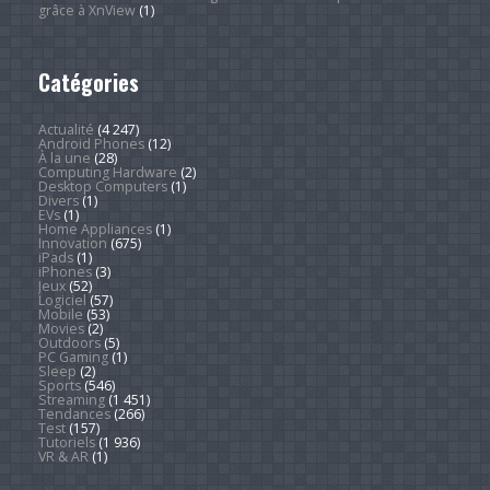
grâce à XnView
(1)
Catégories
Actualité
(4 247)
Android Phones
(12)
À la une
(28)
Computing Hardware
(2)
Desktop Computers
(1)
Divers
(1)
EVs
(1)
Home Appliances
(1)
Innovation
(675)
iPads
(1)
iPhones
(3)
Jeux
(52)
Logiciel
(57)
Mobile
(53)
Movies
(2)
Outdoors
(5)
PC Gaming
(1)
Sleep
(2)
Sports
(546)
Streaming
(1 451)
Tendances
(266)
Test
(157)
Tutoriels
(1 936)
VR & AR
(1)