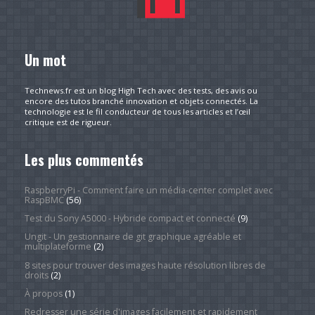
Un mot
Technews.fr est un blog High Tech avec des tests, des avis ou
encore des tutos branché innovation et objets connectés. La
technologie est le fil conducteur de tous les articles et l’œil
critique est de rigueur.
Les plus commentés
RaspberryPi - Comment faire un média-center complet avec
RaspBMC
(56)
Test du Sony A5000 - Hybride compact et connecté
(9)
Ungit - Un gestionnaire de git graphique agréable et
multiplateforme
(2)
8 sites pour trouver des images haute résolution libres de
droits
(2)
À propos
(1)
Redresser une série d'images facilement et rapidement