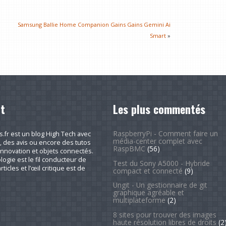
Samsung Ballie Home Companion Gains Gains Gemini Ai
Smart
»
t
Les plus commentés
RaspberryPi - Comment faire un
fr est un blog High Tech avec
média-center complet avec
, des avis ou encore des tutos
RaspBMC
(56)
nnovation et objets connectés.
logie est le fil conducteur de
Test du Sony A5000 - Hybride
rticles et l’œil critique est de
compact et connecté
(9)
Ungit - Un gestionnaire de git
graphique agréable et
multiplateforme
(2)
8 sites pour trouver des images
haute résolution libres de droits
(2