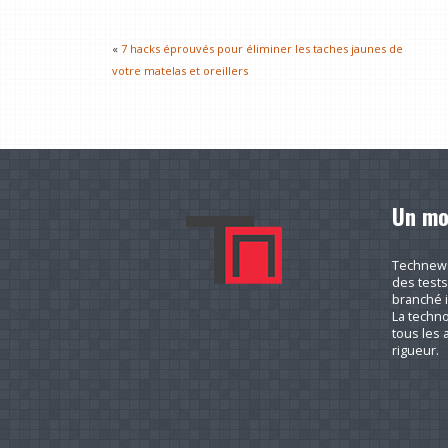
«
7 hacks éprouvés pour éliminer les taches jaunes de
votre matelas et oreillers
Un mo
Technews.
des tests
branché i
La techno
tous les a
rigueur.