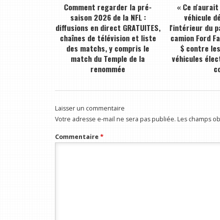
Comment regarder la pré-
« Ce n'aurait
saison 2026 de la NFL :
véhicule dé
diffusions en direct GRATUITES,
l'intérieur du 
chaînes de télévision et liste
camion Ford F
des matchs, y compris le
$ contre le
match du Temple de la
véhicules élec
renommée
c
Laisser un commentaire
Votre adresse e-mail ne sera pas publiée.
Les champs obl
Commentaire
*