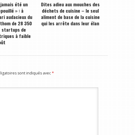
 jamais été un
Dites adieu aux mouches des
pouillé » : à
déchets de cuisine – le seul
pari audacieux du
aliment de base de la cuisine
athom de 28 350
qui les arrête dans leur élan
s startups de
triques à faible
oût
igatoires sont indiqués avec
*