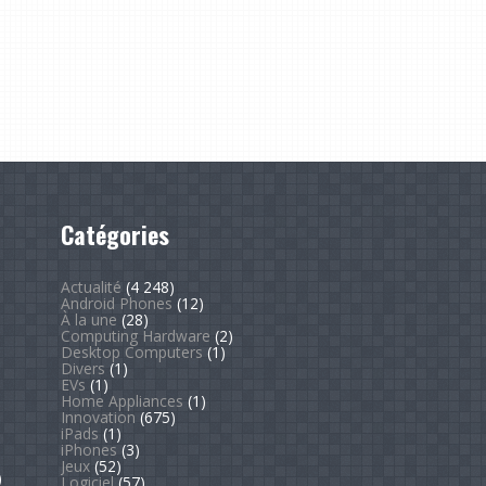
Catégories
Actualité
(4 248)
Android Phones
(12)
À la une
(28)
Computing Hardware
(2)
Desktop Computers
(1)
Divers
(1)
EVs
(1)
Home Appliances
(1)
Innovation
(675)
iPads
(1)
iPhones
(3)
Jeux
(52)
)
Logiciel
(57)