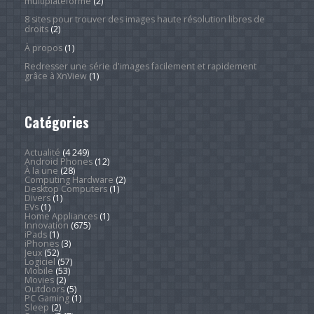
multiplateforme
(2)
8 sites pour trouver des images haute résolution libres de
droits
(2)
À propos
(1)
Redresser une série d'images facilement et rapidement
grâce à XnView
(1)
Catégories
Actualité
(4 249)
Android Phones
(12)
À la une
(28)
Computing Hardware
(2)
Desktop Computers
(1)
Divers
(1)
EVs
(1)
Home Appliances
(1)
Innovation
(675)
iPads
(1)
iPhones
(3)
Jeux
(52)
Logiciel
(57)
Mobile
(53)
Movies
(2)
Outdoors
(5)
PC Gaming
(1)
Sleep
(2)