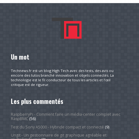
Un mot
Technews.fr est un blog High Tech avec des tests, des avis ou
encore des tutos branché innovation et objets connectés. La
technologie est le fil conducteur de tous les articles et l’œil
critique est de rigueur.
Les plus commentés
RaspberryPi - Comment faire un média-center complet avec
RaspBMC
(56)
Test du Sony A5000 - Hybride compact et connecté
(9)
Ungit - Un gestionnaire de git graphique agréable et