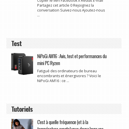
Copier le lien Facebook X Reddit E-mail
Partagez cet article 0 Rejoignez la
conversation Suivez-nous Ajoutez-nous
...
Test
NiPoGi AM16 : Avis, test et performances du
mini PC Ryzen
Fatigué des ordinateurs de bureau
encombrants et énergivores ? Voici le
NiPoGi AM16 : ce ...
Tutoriels
C'est à quelle fréquence (et à la
température exacte) vous devez laver vos