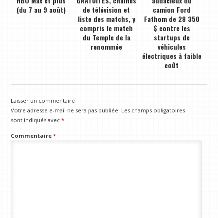
HBO Max et plus
GRATUITES, chaînes
audacieux du
(du 7 au 9 août)
de télévision et
camion Ford
liste des matchs, y
Fathom de 28 350
compris le match
$ contre les
du Temple de la
startups de
renommée
véhicules
électriques à faible
coût
Laisser un commentaire
Votre adresse e-mail ne sera pas publiée.
Les champs obligatoires
sont indiqués avec
*
Commentaire
*