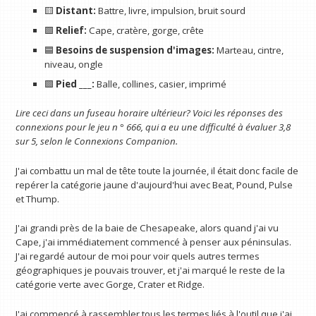
🟨
Distant:
Battre, livre, impulsion, bruit sourd
🟩
Relief:
Cape, cratère, gorge, crête
🟦
Besoins de suspension d'images:
Marteau, cintre,
niveau, ongle
🟪
Pied ___:
Balle, collines, casier, imprimé
Lire ceci dans un fuseau horaire ultérieur? Voici les réponses des
connexions pour le jeu n ° 666, qui a eu une difficulté à évaluer 3,8
sur 5, selon le
Connexions Companion
.
J'ai combattu un mal de tête toute la journée, il était donc facile de
repérer la catégorie jaune d'aujourd'hui avec Beat, Pound, Pulse
et Thump.
J'ai grandi près de la baie de Chesapeake, alors quand j'ai vu
Cape, j'ai immédiatement commencé à penser aux péninsulas.
J'ai regardé autour de moi pour voir quels autres termes
géographiques je pouvais trouver, et j'ai marqué le reste de la
catégorie verte avec Gorge, Crater et Ridge.
J'ai commencé à rassembler tous les termes liés à l'outil que j'ai