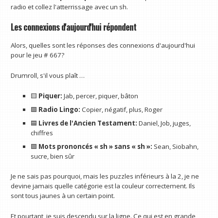
radio et collez l'atterrissage avec un sh.
Les connexions d'aujourd'hui répondent
Alors, quelles sont les réponses des connexions d'aujourd'hui
pour le jeu # 667?
Drumroll, s'il vous plaît …
🟨
Piquer:
Jab, percer, piquer, bâton
🟩
Radio Lingo:
Copier, négatif, plus, Roger
🟦
Livres de l'Ancien Testament:
Daniel, Job, juges,
chiffres
🟪
Mots prononcés « sh » sans « sh »:
Sean, Siobahn,
sucre, bien sûr
Je ne sais pas pourquoi, mais les puzzles inférieurs à la 2, je ne
devine jamais quelle catégorie est la couleur correctement. Ils
sont tous jaunes à un certain point.
Et pourtant, je suis descendu sur la ligne. Ce qui est en grande