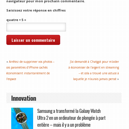
navigateur pour mon prochain commentaire.
Saisissez votre réponse en chiffres
quatre × 5 =
«
Arrêtez de supprimer vos photos –
J'ai demandé à Chatgpt pour m'aider
ces paramètres d'iPhone cachés
à économiser de l'argent en streaming
économisent instantanément de
– et cela a trouvé une astuce à
l'espace
laquelle je n'aurais jamais pensé
»
Innovation
Samsung a transformé la Galaxy Watch
Ultra 2 en un ordinateur de plongée à part
entière – mais il y a un problème