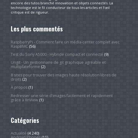
encore des tutos branché innovation et objets connectés. La
technologie est le fil conducteur de tous les articles et l’œil
critique est de rigueur.
Les plus commentés
RaspberryPi - Comment faire un média-center complet avec
RaspBMC
(56)
Test du Sony A5000 - Hybride compact et connecté
(9)
Ungit - Un gestionnaire de git graphique agréable et
multiplateforme
(2)
8 sites pour trouver des images haute résolution libres de
droits
(2)
À propos
(1)
Redresser une série d'images facilement et rapidement
grâce à XnView
(1)
Catégories
Actualité
(4 240)
Android Phones
(11)